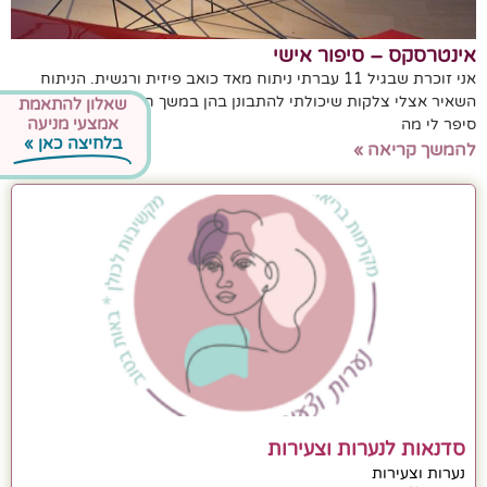
אינטרסקס – סיפור אישי
אני זוכרת שבגיל 11 עברתי ניתוח מאד כואב פיזית ורגשית. הניתוח
השאיר אצלי צלקות שיכולתי להתבונן בהן במשך חודשים. אף אחד לא
שאלון להתאמת
אמצעי מניעה
סיפר לי מה
בלחיצה כאן »
להמשך קריאה »
סדנאות לנערות וצעירות
נערות וצעירות