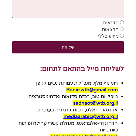
סדנאות
הרצאות
מידע כללי
שליחה
לשליחת מייל בהתאם לתחום:
רוני נוף מלץ, מנכ"לית עמותת נשים לגופן
Ronie.wtb@gmail.com
מיכל יום טוב, רכזת סדנאות ואדמיניסטרציה:
sadnaot@wtb.org.il
אנתסאר חאלס, רכזת ניו מדיה בערבית:
mediaarabic@wtb.org.il
הדר ונדר-אלבראנס, מנהלת קשרי קהילה ופיתוח
שותפויות: