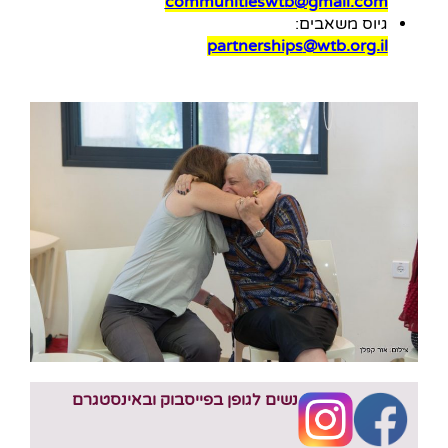
communitieswtb@gmail.com
גיוס משאבים:
partnerships
@wtb.org.il
נשים לגופן בפייסבוק ובאינסטגרם