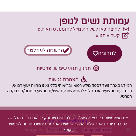
עמותת נשים לגופן
לחיצה כאן לשליחת מייל להזמנת סדנאות »
קשר איתנו »
הרשמה לניוזלטר
לתרומה
תקנון, תנאי שימוש, פרטיות
הצהרת נגישות
המידע באתר נועד לספק מידע רפואי ובריאותי כללי ואינו מהווה ייעוץ רפואי,
חוות דעת מקצועית או תחליף להתייעצות עם איש/ת מקצוע מוסמכ/ת במקרה
הפרטי.
© 2026 כל הזכויות שמורות לעמותת נשים לגופן |
אנו משתמשות בקובצי Cookie כדי להבטיח שנספק לך את חוויית הגלישה
https://www.wtb.org.il
הטובה ביותר באתר שלנו. המשך שימוש באתר זה פירושו הסכמה לשימוש
Image by:
StockUnlimited
|
unsplash.com
בקוקיז.