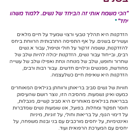
"הכי משמח אותי זה הביחד של נשים. ללמוד משהו
יחד"
*
הזדקנות היא תהליך טבעי ורצוי שמעיד על חיים מלאים
ועשירים בשנים. על אף התפיסה התרבותית הרווחת ביחס
להזדקנות, ששמה זרקור על חולי וטיפול, עבור א.נשים
רבים, ובייחוד עבור נשים, הזדקנות יכולה להיות שלב של
שחרור וחופש, שלב של מנוחה ונחת ואפילו שלב של עשייה
מחודשת, מפגשים וגילויים חדשים. עבור רבות ורבים,
הזדקנות היא שאיפת חיים כשלעצמה.
חוויות של נשים סביב בריאותן ורווחתן בגילאים המאוחרים
כמעט ואינן נשמעות. מהסיבה הזו, נוצר רושם שהעיסוק
בבריאות בגילאים מאוחרים היא סביב קשיים, מגבלות,
חוסר תפקוד ומחלות. בפועל, אנו שומעות נשים שמדברות
על דימוי הגוף, על בריאות וחולי, על זוגיות, מיניות
ואינטימיות, על יחסים מורכבים עם בני ובנות משפחה, על
יחסים עם המערכת הרפואית ועוד.