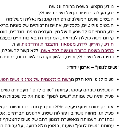
מידע מקצועי בשפה ברורה ונגישה
ידע העולה מסיפוריהן של נשים בישראל
היבטים שונים המשלבים רפואה קונבנציונאלית ומשלימה
היבטים פוליטיים, כלכליים, אתיים ותרבותיים של סוגיות בריא
ידע המתייחס להשפעות של מין, העדפה מינית, מגדרית, מוגב
קידום גישה כוללת לבריאות, המתמקדת באיכות חיים ובעוצמות
חודשי
,
היריון
,
לידה
,
מנופאוז
,
התבגרות והזדקנות
ועוד.
כתיבה בשפה ברורה ונגישה לכל אשה
, ללא קשר להשכלה, מ
כתיבה של נשים אֶל נשים, בלשון נקבה ובלשון רבות, בשפה וג
"נשים לגופן" – ארגון ייחודי:
נשים לגופן היא חלק מ
רשת בינלאומית של ארגוני נשים הפוע
הנושאים שבהם עוסקת עמותת "נשים לגופן" מעסיקים נשים 
פעילויותיה של עמותת "נשים לגופן" פונות אל כל שכבות האוכ
אנו מקיימות שיתוף פעולה יוצא דופן בין מתנדבות ונשות מקצו
פעילותנו מהווה קשר בין פעילות שטח, ארגונים חברתיים, א
ובחזרה. העמותה מאפשרת למגוון רחב של נשים להצטרף לעש
עמותת "נשים לגופן" נשענת, באופן מלא כמעט, על עבודה הת