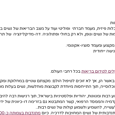
ות
לות פיזית, מעמד חברתי ופוליטי ועוד על מצב הבריאות של נשים ב
 של נשים וגופן, ולא רק בחולי ופתולוגיה. דה-מדיקליזציה של תהלי
קצוע ומעמד סוציו-אקונומי.
ישה ייחודית
לים לקידום בריאות
בכל רחבי העולם.
באשר הן, אך לא זוכים לטיפול הולם: מקצתם שנויים במחלוקת ומק
לוסייה, תוך התייחסות מיוחדת לקבוצות מוחלשות, נשים בעלות מוגב
ע רבות ומגוונות, יהודיות ופלסטיניות בישראל, תוך רגישות רבה להיב
קדמיה והממסד הרפואי, קשר המתבטא גם בזרימה דו-כיוונית של יד
ייה, להשמיע ולשמוע קולות של נשים רבות..
נדבותית של נשים המחויבות לדרכיה. כיום
מתנדבות בעמותה כ-300 נשים