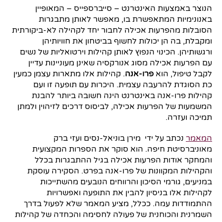
הנוצר באמצעות האינטרנט – סייברספייס – המאופיין
באנונימיות המתאפשרת בו, מאפשר לאותן מתבגרות
הסובלות מהפרעות אכילה לחבור יחד לקהילה לא-ביקורתית
ומקבלת, בה הן יכולות לחשוף בביטחון את חוויותיהן
ורגשותיהן. הכינוי הנפוץ לאותן קהילות וירטואליות של נשים
עם הפרעות אכילה מסוג אנורקסיה שאינן מעוניינות עדיין
לקבל טיפול, הוא
פרו-אנה
. קהילות אלו מתארות עצמן כמעין
כת הסוגדת להרעבה עצמית. היכרות עם תופעה זו ועם
קהילות פרו-אנה באינטרנט הינה חשובה ביותר להבנת
המשמעות של הפרעות אכילה, לביסוס דרכים לזיהוין ולמתן
תמיכה ועזרה.
המאמר
נכתב על ידי מירן בוניאל-נסים ועזי ברק
מאוניברסיטת חיפה. הוא סוקר את הספרות המקצועית
והמחקר אודות הפרעות אכילה בגיל ההתבגרות בכלל
והקהילות המקוונות של פרו-אנה בפרט. הסקירה עוסקת
במניעים, גורמי הסיכון והרווחים הנובעים מהשתייכות
לקהילות אלו בניסיון להבין את התופעה ואפשרויות
ההתמודדות עמה. ככלל, מציע המאמר שלא לפעול בדרך
השמרנית והכוחנית של פעולה לחסימה והכחדה של קהילות