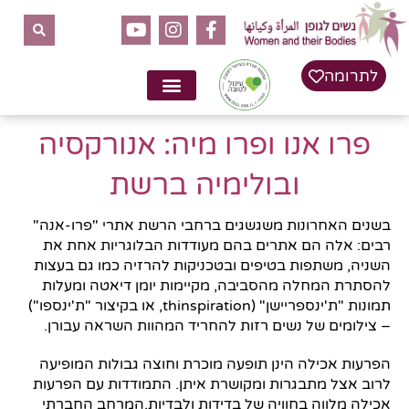
לתוכן
לתרומה
פרו אנו ופרו מיה: אנורקסיה
ובולימיה ברשת
בשנים האחרונות משגשגים ברחבי הרשת אתרי "פרו-אנה"
רבים: אלה הם אתרים בהם מעודדות הבלוגריות אחת את
השניה, משתפות בטיפים ובטכניקות להרזיה כמו גם בעצות
להסתרת המחלה מהסביבה, מקיימות יומן דיאטה ומעלות
תמונות "ת'ינספריישן" (thinspiration, או בקיצור "ת'ינספו")
– צילומים של נשים רזות להחריד המהוות השראה עבורן.
הפרעות אכילה הינן תופעה מוכרת וחוצה גבולות המופיעה
לרוב אצל מתבגרות ומקושרת איתן. התמודדות עם הפרעות
אכילה מלווה בחוויה של בדידות ולבדיות.המרחב החברתי