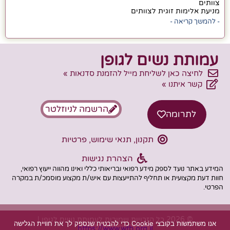
צוותים
מניעת אלימות זוגית לצוותים
- להמשך קריאה -
עמותת נשים לגופן
לחיצה כאן לשליחת מייל להזמנת סדנאות »
קשר איתנו »
הרשמה לניוזלטר
לתרומה
תקנון, תנאי שימוש, פרטיות
הצהרת נגישות
המידע באתר נועד לספק מידע רפואי ובריאותי כללי ואינו מהווה ייעוץ רפואי,
חוות דעת מקצועית או תחליף להתייעצות עם איש/ת מקצוע מוסמכ/ת במקרה
הפרטי.
© 2026 כל הזכויות שמורות לעמותת נשים לגופן |
אנו משתמשות בקובצי Cookie כדי להבטיח שנספק לך את חוויית הגלישה
https://www.wtb.org.il