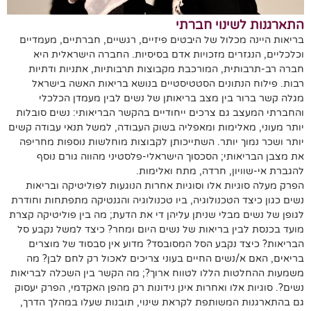
התארגנות לשינוי חברתי
בריאות היינה מכלול של היבטים פיזיים, רגשיים, חברתיים, מעמדיים
וכלכליים, הנגזרים מזכויות אדם בסיסיות. החברה הישראלית היא
חברה רב-תרבותית, המורכבת מקבוצות תרבותיות, אתניות ודתיות
רבות. פילוח הנתונים הסטטיסטיים בנושא בריאות האשה בישראל
מגלה קשר ברור בין מצב בריאותן של נשים לבין מעמדן הכלכלי
והחברתי המעצב גם צרכים ייחודיים בהקשר הבריאותי: נשים סובלות
יותר מעוני, מאלימות ומאפליה בשוק העבודה, למשל תנאי עבודה קשים
יותר ושכר נמוך יותר. השתייכותן לקבוצות מוחלשות נוספות מחריפה
את מצבן הבריאותי; הסכסוך הישראלי-פלסטיני מהווה גורם נוסף
להגברת אי-שוויון, חרדה, מתח ואלימות.
הפרק מעלה סוגיות אלו וסוגיות אחרות הנוגעות לפוליטיקה ובריאות
נשים כגון כיצד הטכנולוגיה, ביו טכנולוגיה והגנטיקה מתפתחות וחודרת
לגופן של נשים מבלי שניתן עליהן די את הדעת; מה בין פוליטיקה קצרת
מועד בכנסת לבין בריאות של נשים היום ומחר? כיצד למשל נקבע סל
הבריאות? כיצד נקבע הסל המסובסד? מדוע אין סבסוד של מוצרים
בריאים, האם א/נשים החיים בעוני צריכים לאכול רק לחם לבן? מה
משמעות ההחלטות הללו לטווח ארוך?; מה הקשר בין השכלה לבריאות
נשים?. סוגיות אלו ואחרות אינן נידונות רק מהפן האקדמי, הפרק יעסוק
גם בהתארגנות המשותפת לקראת שינוי, תובנות שעלו במהלך הדרך,