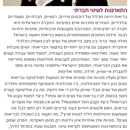
התארגנות לשינוי חברתי
בריאות היינה מכלול של היבטים פיזיים, רגשיים, חברתיים, מעמדיים
וכלכליים, הנגזרים מזכויות אדם בסיסיות. החברה הישראלית היא
חברה רב-תרבותית, המורכבת מקבוצות תרבותיות, אתניות ודתיות
רבות. פילוח הנתונים הסטטיסטיים בנושא בריאות האשה בישראל
מגלה קשר ברור בין מצב בריאותן של נשים לבין מעמדן הכלכלי
והחברתי המעצב גם צרכים ייחודיים בהקשר הבריאותי: נשים סובלות
יותר מעוני, מאלימות ומאפליה בשוק העבודה, למשל תנאי עבודה קשים
יותר ושכר נמוך יותר. השתייכותן לקבוצות מוחלשות נוספות מחריפה
את מצבן הבריאותי; הסכסוך הישראלי-פלסטיני מהווה גורם נוסף
להגברת אי-שוויון, חרדה, מתח ואלימות.
הפרק מעלה סוגיות אלו וסוגיות אחרות הנוגעות לפוליטיקה ובריאות
נשים כגון כיצד הטכנולוגיה, ביו טכנולוגיה והגנטיקה מתפתחות וחודרת
לגופן של נשים מבלי שניתן עליהן די את הדעת; מה בין פוליטיקה קצרת
מועד בכנסת לבין בריאות של נשים היום ומחר? כיצד למשל נקבע סל
הבריאות? כיצד נקבע הסל המסובסד? מדוע אין סבסוד של מוצרים
בריאים, האם א/נשים החיים בעוני צריכים לאכול רק לחם לבן? מה
משמעות ההחלטות הללו לטווח ארוך?; מה הקשר בין השכלה לבריאות
נשים?. סוגיות אלו ואחרות אינן נידונות רק מהפן האקדמי, הפרק יעסוק
גם בהתארגנות המשותפת לקראת שינוי, תובנות שעלו במהלך הדרך,