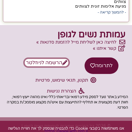
צוותים
מניעת אלימות זוגית לצוותים
- להמשך קריאה -
עמותת נשים לגופן
לחיצה כאן לשליחת מייל להזמנת סדנאות »
קשר איתנו »
הרשמה לניוזלטר
לתרומה
תקנון, תנאי שימוש, פרטיות
הצהרת נגישות
המידע באתר נועד לספק מידע רפואי ובריאותי כללי ואינו מהווה ייעוץ רפואי,
חוות דעת מקצועית או תחליף להתייעצות עם איש/ת מקצוע מוסמכ/ת במקרה
הפרטי.
© 2026 כל הזכויות שמורות לעמותת נשים לגופן |
אנו משתמשות בקובצי Cookie כדי להבטיח שנספק לך את חוויית הגלישה
https://www.wtb.org.il