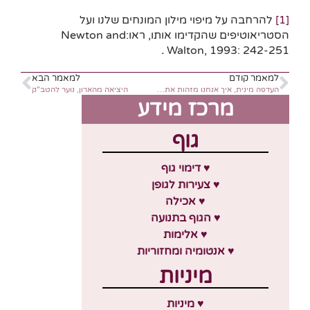
[1]
להרחבה על מיפוי מילון המונחים שלנו ועל
הסטריאוטיפים שהקדימו אותו, ראו:Newton and
.
Walton, 1993: 242-251
למאמר קודם
למאמר הבא
העדפה מינית, איך אנחנו מזהות את עצמנו?
היציאה מהארון, נוער להטב"ק
מרכז מידע
גוף
♥ דימוי גוף
♥ צעירות לגופן
♥ אכילה
♥ הגוף בתנועה
♥ אלימות
♥ אנטומיה ומחזוריות
מיניות
♥ מיניות