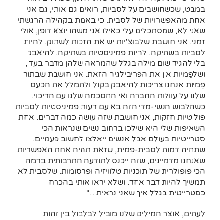
במבט, שכשחושבים על לסביות, רואים גם אותי, גם אני
אחת מהאפשרויות של לסבית. כי באמת בקהילה הרגשתי
שאני לא, שמסתכלים עלי כאילו אני משהו יוצא דופן, אולי
זמני. אני חושבת שלבּוּצ'יות יש את הזכות לשתוק. להיות
לסביות בשתיקה. להיות פמיניסטיות בשתיקה. להיאבק
בלי להגיד שום מילה בגלל שהמראה שלהן מדבר בעדן,
ושלפֵמיות אין את הפריבילגיה הזאת. אני חושבת שבתור
פֵמיות אנחנו צריכות להיאבק בקול ולתמלל את הכעס
שלנו על עוולות החברה ואי ההסכמה שלנו עם הדיכוי.
כשהלבוש הנשי-מדי הזה בא עם דעות פמיניסטיות לסביות
פוליטיות חזקות, אני חושבת שזה עושה כמה דברים. אחת
השאיפות שלי היא שילכו ברחוב נשים שנראות הכי
סטרייטיות בעולם אבל אנשים ייאלצו לחשוב פעמיים.
שתהיה דמות לסבית-פֵמית, שזאת תהיה אחת האפשריות
שאנחנו מדמיינים, שזה ייכנס לתודעה התרבותית ברמה
הכי פופולרית של תוכניות טלוויזיה ופרסומות. שלסבית לא
תמשיך להיות דבר אחד. ושלא יראו אותי בהכרח
כסטרייטית בגלל איך שאני נראית…"
לעתים, אוצר המילים שלנו מוביל לבלבול בין זהות