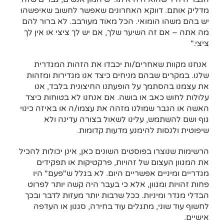
מדליק אותם. דווקא האחרונים שאפשר לחשוב שאיפשהו
יש בהם משהו הומואי. הכל מאוד מעורבב. לא ברור להם
מה אתה – אם זה השיער שלך, אם יש לך ציצי או אין לך
ציצי."
אנחנו מקוות שאחרים/ות יכבדו את הזהות המגדרית
שלנו. במקרים שבהם מניחים כיצד אנו מגדירות ומזהות
את עצמנו בהסתמך על הופעתנו החיצונית בלבד, אנו
עלולות לחוש כאב או בושה. אם אנחנו לא בטוחות כיצד
האשה או הגבר שמולנו מזהה את עצמו/ה או באיזה כינוי
גוף ושם להשתמש, עלינו לשאול בצורה עדינה ולא
שיפוטית ולנסות להימנע מדעות קדומות.
הרשימות שנוצרו בפוסטים השונים כאן, אינן יכולות להכיל
את המגוון העצום של זהויות, פרקטיקות או תפקידים
מגדריים ומיניים אפשריים היום. לא בגלל ש"פעם" היו
פחות זהויות ומגוון, אלא כי בעבר היה קשה יותר לפרוט
הבדלי מגדר ומיניות. ככל שרבות יותר מעזות לדבר ובכך
לחשוף עוד שוני, מתגלים עוד בחירה, סגנון או העדפה
אישיים.