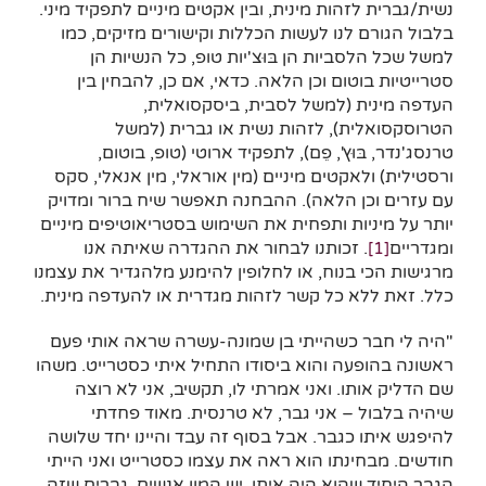
נשית/גברית לזהות מינית, ובין אקטים מיניים לתפקיד מיני.
בלבול הגורם לנו לעשות הכללות וקישורים מזיקים, כמו
למשל שכל הלסביות הן בּוּצ'יות טופ, כל הנשיות הן
סטרייטיות בוטום וכן הלאה. כדאי, אם כן, להבחין בין
העדפה מינית (למשל לסבית, ביסקסואלית,
הטרוסקסואלית), לזהות נשית או גברית (למשל
טרנסג'נדר, בּוּץ', פֵם), לתפקיד ארוטי (טופ, בוטום,
ורסטילית) ולאקטים מיניים (מין אוראלי, מין אנאלי, סקס
עם עזרים וכן הלאה). ההבחנה תאפשר שיח ברור ומדויק
יותר על מיניות ותפחית את השימוש בסטריאוטיפים מיניים
ומגדריים
[1]
. זכותנו לבחור את ההגדרה שאיתה אנו
מרגישות הכי בנוח, או לחלופין להימנע מלהגדיר את עצמנו
כלל. זאת ללא כל קשר לזהות מגדרית או להעדפה מינית.
"היה לי חבר כשהייתי בן שמונה-עשרה שראה אותי פעם
ראשונה בהופעה והוא ביסודו התחיל איתי כסטרייט. משהו
שם הדליק אותו. ואני אמרתי לו, תקשיב, אני לא רוצה
שיהיה בלבול – אני גבר, לא טרנסית. מאוד פחדתי
להיפגש איתו כגבר. אבל בסוף זה עבד והיינו יחד שלושה
חודשים. מבחינתו הוא ראה את עצמו כסטרייט ואני הייתי
הגבר היחיד שהוא היה איתו. יש המון אנשים, גברים שזה