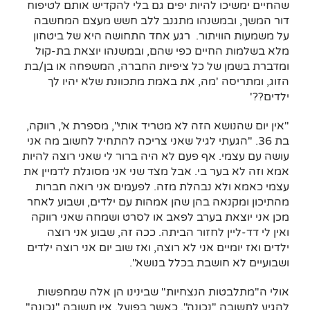
שהחיים ימשיכו להיות יפים גם בלי להקדיש אותם לטיפוח
דור המשך, ובמשנהו מתגנב ללב חשש מעצם המחשבה
על משמעות הוויתור. רגע אחד התחושה היא של ביטחון
מלא בשלמות החיים כפי שהם, ובמשנהו יוצאת בת-קול
ומדברת בשמן של כל ציפיות החברה, המשפחה או בן/בת
הזוג, ומתריסה 'מה, את באמת מתכוונת שלא יהיו לך
ילדים??'
"אין יום שהנושא הזה לא מטריד אותי", מספרת א', רווקה,
בת 36. "הגעתי לגיל שאני צריכה להתחיל לחשוב מה אני
עושה עם עצמי. אף פעם לא היה ברור לי שאני רוצה להיות
אמא וזה לא בער בי. אבל מצד שני אני מסוגלת לדמיין את
עצמי כאמא ולא נבהלת מזה. לפעמים אני רואה חברות
מהתיכון ומקנאה בהן שהן אמהות עם ילדים, ושבוע לאחר
מכן אני יוצאת בערב לפאב או לסרט ושמחה שאני רווקה
ואין לי דד-ליין לחזור הביתה. ככה זה, שבוע אני רוצה
ילדים ואז יומיים אני לא רוצה, ואז שוב יום אני רוצה ילדים
ושבועיים לא חושבת בכלל בנושא".
אולי ה"מתלבטות הנצחיות" שבינינו הן אלה שמחפשות
להגיע לתשובה "נכונה", כאשר בפועל, אין תשובה "נכונה"