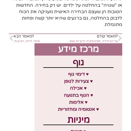
או "שגויה" בהחלטה על ילדים. יש רק בחירה. החדשות
הטובות הן שעצם הבחירה האישית מעניקה את הכוח
לדבוק בהחלטה, גם ברגעים שהיא יותר קשה ופחות
מתגמלת.
למאמר קודם
למאמר הבא
על הבחירה, פסיכולוגיה חיובית ושאלות חשובות
אחרי לידה, רביעית.
מרכז מידע
גוף
♥ דימוי גוף
♥ צעירות לגופן
♥ אכילה
♥ הגוף בתנועה
♥ אלימות
♥ אנטומיה ומחזוריות
מיניות