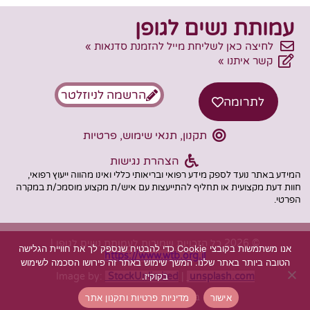
עמותת נשים לגופן
לחיצה כאן לשליחת מייל להזמנת סדנאות »
קשר איתנו »
הרשמה לניוזלטר
לתרומה
תקנון, תנאי שימוש, פרטיות
הצהרת נגישות
המידע באתר נועד לספק מידע רפואי ובריאותי כללי ואינו מהווה ייעוץ רפואי,
חוות דעת מקצועית או תחליף להתייעצות עם איש/ת מקצוע מוסמכ/ת במקרה
הפרטי.
© 2026 כל הזכויות שמורות לעמותת נשים לגופן |
אנו משתמשות בקובצי Cookie כדי להבטיח שנספק לך את חוויית הגלישה
https://www.wtb.org.il
הטובה ביותר באתר שלנו. המשך שימוש באתר זה פירושו הסכמה לשימוש
בקוקיז.
Image by:
StockUnlimited
|
unsplash.com
בניית אתר
ESSEK
אישור
מדיניות פרטיות ותקנון אתר