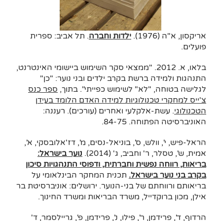
אריקסון, א"ה (1976).
ילדות וחברה
. תל אביב: ספרית
פועלים.
בלאו, א. 2012. "ממצאי סקר השימוש ביישומי האינטרנט,
התנהגות ולמידה ברשת בקרב ילדים ובני נוער: "כן"
לגלישה בטוחה, "לא" לשימוש כפייתי". בתוך,
ספר כנס
צ'ייס למחקרי טכנולוגיות למידה האדם הלומד בעידן
הטכנולוגי
. עשת-אלקלעי ואחרים (עורכים). רעננה:
האוניברסיטה הפתוחה. 84-75.
הראל-פיש, י', וולש, ס', בוניאל-נסים, מ', דז'אלובסקי, א',
אמית, ש', טסלר, ר' וחביב, ג' (2014).
נוער בישראל:
בריאות, רווחה נפשית וחברתית, ודפוסי התנהגויות סיכון
בקרב בני נוער בישראל.
תכנית המחקר הבינלאומי על
בריאותם ורווחתם של בני-הנוער. ירושלים: אוניברסיטת בר
אילן, מכון ברוקדייל, משרד הבריאות ומשרד החינוך.
הרדוף, ד', פרידמן, ר', פילו, נ', פרידמן, פ', גריילסמר, ד'