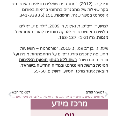
וריגל, ש' (2012). "מתבגרים שואלים רופאים באינטרנט:
סקר שאלות של מתבגרים בתחומי בריאות בפורום
אינטרנט במשך שנה".
הרפואה
, 151 (6), 341-338.
למיש, ד. ריב"ק, ר. ואלוני, ר. 2009. "ילדים ישראלים
גולשים באינטרנט: מפאניקה מוסרית להורות אחראית".
מגמות
. מ"ו (1-2), 163-137.
עינת, ג. ובן דב עגני, נ. 2015. "פורנורמה – השפעות
החשיפה לתכנים פורנוגרפיים על ההתפתחות מינית ועל
נורמות חברתיות".
רשת ללא בטחון תופעת האלימות
המינית ברשת האינטרנט ובמדיה החדשה בישראל
.
הוצאת איגוד מרכזי הסיוע: ירושלים. 55-60.
למאמר קודם
למאמר הבא
שירותים ומענים קיימים – בריאות ומיניות של נערות וצעירות בישראל
מה מונע מאתנו לדבר על מיניות עם ילדינו?
מרכז מידע
גוף