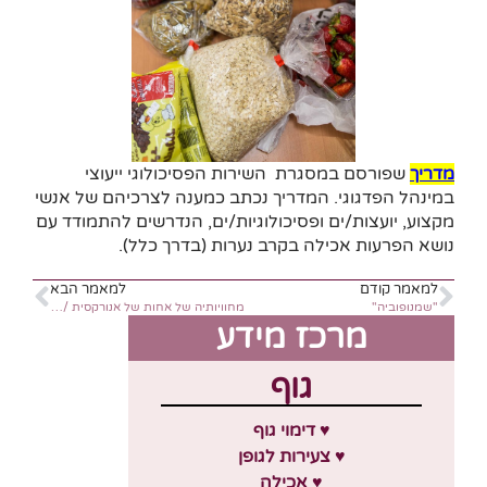
מדריך
שפורסם במסגרת השירות הפסיכולוגי ייעוצי
במינהל הפדגוגי. המדריך נכתב כמענה לצרכיהם של אנשי
מקצוע, יועצות/ים ופסיכולוגיות/ים, הנדרשים להתמודד עם
נושא הפרעות אכילה בקרב נערות (בדרך כלל).
למאמר קודם
למאמר הבא
"שמנופוביה"
מחוויותיה של אחות של אנורקסית / עינב תמיר
מרכז מידע
גוף
♥ דימוי גוף
♥ צעירות לגופן
♥ אכילה