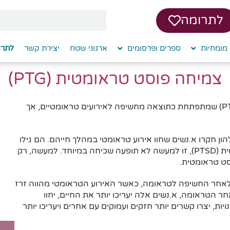
לתרומה
מומחיות
ספרים ופרסומים
ארגוני שטח
יצירת קשר
לתרו
צמיחה פוסט טראומטית (PTG)
לא פעם אנו שומעות על הפרעה פוסט טראומטית (PTSD) שמתפתחת כתוצאה מחשיפה לאירועים טראומטיים, אך
 ולורנס קלהון חקרו א.נשים שחוו אירוע טראומטי במהלך חייהם. הם גילו
שלמרות שאנו שומעות רבות על הפרעה פוסט-טראומטית (PTSD), זו למעשה לא תופעה שכיחה במיוחד. למעשה, רק
מטית לאחר החשיפה לטראומה, כאשר האירוע הטראומטי מהווה זרז
חר הטראומה, א.נשים אלה יעריכו יותר את החיים, יחוו
ות, יצרו קשרים יותר חזקים ועמוקים עם אחרים ויעריכו יותר