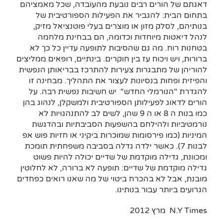
דאגתם של הורים רבים נובעת מהעובדה, שכל מאמציהם
בתחום הבית: להגביר את הפעילות הספורטיבית של
בנותיהם, לסלק מזון או מוצרים בעלי פוטנציאל מזיק,
לנהל דיאטות מיוחדות וכדומה, הם בבחינת מלחמה
בטחנות רוח. מה גם שהסיבות לתופעה עדיין כל כך לא
ברורות, ויש ויכוח עז בין חוקרים. בינתיים, רופאים ממליצים
להוריהן של מתבגרות צעירות להתרכז בבריאותן הנפשית
והפיזית ופחות בנסיונות לעצור את התהליך. מבחינה זו
להגדרת "הנורמלי החדש" יש חשיבות נפשית רבה. על
הורים לדאוג לפעילותן הספורטיבית ולמשקלן, לנהוג בהן
כמו בנות ה 8 או ה 9 שהן, לשים לב להתנהגויות לא
נורמטיביות ולהילחם בהשפעות הסביבתיות ובהדגשת
המיניות (כמו פירסומות שמוכרות ביקיני או חזיות פוש אפ
לבנות 7). כאשר ילדה גדלה בסביבה משפחתית תומכת
ומכוונת, גדילה מוקדמת של שדיים יכולה להיות פשוט
גדילה מוקדמת של שדיים: תופעה לא ברורה, לא לחלוטין
מובנת, אבל לא בהכרח ביטוי של מה שאנו רואים כפחדים
הגרועים ביותר עבור בנותינו.
N.Y Times מרץ 2012