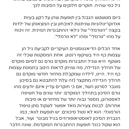
גיל כפי שהיה. חוקרים חלוקים על הסיבות לכך.
כיום מטשטש הגבול בין תופעות שהן על רקע בעיות
אנדוקרינולוגיות שניתנות לאיבחון ובין המצאותן של ילדות
בקצה "הנורמלי" של גילאי ההתבגרות המינית. זה ויכוח
על מהו "נורמלי" ומהו "לא נורמלי".
אחד הכלים הדיאגנוסטיים העיקריים לקביעת גיל הן
עצמות כף היד בשיקוף רנטגן. אחת המסקנות שכלי זה
משקף היא שגיל התבגרות מוקדם גורם גם לסיום מוקדם
של תהליך הגדילה, מה שניתן לראות היטב בתמונת עצמות
כף היד. היינו, לילדה שמקבלת מחזור חודשי מוקדם גם
תהליך הגדילה מתקצר (זה עלול להתבטא גם בסיכון
מוגבר לסרטן השד, אם כי חוקרים עדיין אינם יודעים מהו
גורם הסיכון בתהליך המוקדם: יותר שנים של חשיפה
לאסטרוגן, מספר גבוה יותר של מחזורים או סיבות
אחרות). לבנות צעירות מאד אפשר לשקול מתן טיפול
הורמונלי. הוא לא נטול סיכונים. יש תופעות לוואי, כמו
הגברת הסיכון לאוסטיאופורוזיס בגיל מבוגר ועוד, אבל
הוא שקול כנגד תופעות ההתבגרות המוקדמת. שונה הדבר