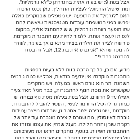
אצל בנות 9: יש בעיה אתית בהגדרתן כ"לא נורמליות",
ומתן טיפול הורמונלי לעצירת התהליך. כאן נכנס הויכוח
האם "לנרמל" את התופעה. יש מטפלים שבמקרים כאלה
יפרשו בפני המשפחה עובדות סטטיסטיות שיאשרו להם
שזו תופעה רווחת ונורמלית, שיש להסתגל אליה, במקום
לנסות ולעצור אותה. ללמוד לחיות עם התבגרות מוקדמת
פירושה לצייד את הילדה בציוד מתאים אך בעיקר, לשדר
לה מסר שהיא "אמנם נראית בת 12, אבל זה בסדר
להתנהג כבת 9 ".
מדוע, אם כן, כל כך הרבה בנות ללא בעיות רפואיות
מתבגרות מוקדם? אין יודעים בודאות, אבל יש כמה גורמים.
השמנת יתר הוא גורם ראשון במעלה, ויש מחקרים
שקושרים את מסת הגוף להתבגרות,, כבר מגיל מאד צעיר
אפילו עד 9 חדשים. אצל בנות בעלות מסת גוף גבוהה יש
כמות גדולה של ההורמון לפטין, העשוי להוביל להתבגרות
מוקדמת , שמגבירה ייצור אסטרוגן, שבתורו מייצר עמידות
גוברת לאינסולין, מה שגורם ליצירה מוגברת עוד יותר של
רקמת שומן וחוזר חלילה. מעגל שמזין את עצמו ומזרז את
ההתבגרות הפיזית. בנוסף, מחקרים הראו את מעורבותם
של כימיקלים סביבתיים בתהליך, ובעיקר מה שקרוי קסנו