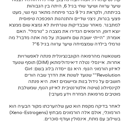
שיער ערווה ושיער שחי בגיל 6, היתה בין הגבוהות
בכיתתה, ולקראת גיל 9 כבר פיתחה מתאר גוף נשי, מעט
פצעי בגרות, ניצני שדיים והתנהגות הפכפכה טיפוסית
למתבגר. מאחר שבבדיקות שגרתיות לא נמצא שום ממצא
יוצא דופן, הרופאים הגדירו את מצבה כ "נורמלי". האם
אומרת: "הייתי יושבת שם וחושבת: על מה אתה מדבר? מה
נורמלי בילדה שמצמיחה שיער ערווה בגיל 6"?
משנואשה מהרפואה הקונבנציונלית פנתה לאפשרויות
אחרות. איינסלי נטלה דיאינדולימתאן (DIM) תוסף שנועד
לאיזון הורמוני הגוף. היא גם ייסדה בלוג בשם: Girl
Revolution”" שנועד לשנות את הדרך שבה הורים
חושבים על גידול בנות ומיישמים זאת. היא פנתה
לקינסיולוג (שיטה אלטרנטיבית לאיזון הגוף, שמשלבת
מוטיבים מרפואת המזרח וידע מערבי)
לאחר בדיקה מקפת הוא טען שלהערכתו מקור הבעיה הוא
הורמונלי, אולם אלה הורמונים מבחוץ (Xeno-Estrogens)
בשילוב עם מתח, אינסולין ועודף סוכרים.