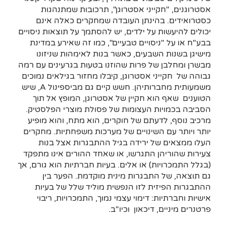
אסטרוגנים, "חקייני אסטרוגן", תרכובות שמתנהגות
כסטרואידים. בהינתן העובדה שמחקרים כאלה אינם
יכולים להיעשות על ילדים, יש להסתמך על תוצאות ניסויים
בבע"ח או על "ניסויים טבעיים", כמו זה שאירע במדינת
מישיגן בשנות השבעים, כאשר בנות לאימהות שניזונו
מבשרן ומחלבן של פרות שהוזנו בטעות בגרעינים עם רמה
גבוהה של חקייני אסטרוגן, קיבלו מחזור בגילאים נמוכים
משמעותית מחברותיהן. חשש קיים גם מביספינול A, שיש
הטוענים שאף הוא חקיין של אסטרוגן, המופץ אל תוך
הסביבה בכמויות העצומות של פסולת מוצרי הפלסטיק.
מרכיב נוסף, לדעתם של חוקרים, הוא מתח, והוא מופיע
יותר ויותר עם השינויים של מערכות משפחתיות. מחקרים
העלו ממצאים של ירידה בגיל ההתבגרות אצל בנות
צעירות שהוריהן התגרשו, או שאחד ההורים אינו מתפקד
(בגלל התמכרויות) או אלים. בעיות חברתיות הוא גורם, אך
גם תוצאה, של התבגרות מינית מוקדמת. הפער בין
ההתבגרות הפיזית לזו הנפשית מוליד שלל של בעיות
אישיות וחברתיות: דימוי עצמי נמוך, התמכרויות, ריבוי
פרטנרים מיניים, דיכאון וכיו"ב.