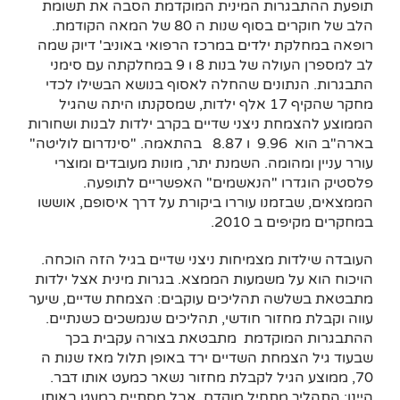
תופעת ההתבגרות המינית המוקדמת הסבה את תשומת
הלב של חוקרים בסוף שנות ה 80 של המאה הקודמת.
רופאה במחלקת ילדים במרכז הרפואי באוניב' דיוק שמה
לב למספרן העולה של בנות 8 ו 9 במחלקתה עם סימני
התבגרות. הנתונים שהחלה לאסוף בנושא הבשילו לכדי
מחקר שהקיף 17 אלף ילדות, שמסקנתו היתה שהגיל
הממוצע להצמחת ניצני שדיים בקרב ילדות לבנות ושחורות
בארה"ב הוא 9.96 ו 8.87 בהתאמה. "סינדרום לוליטה"
עורר עניין ומהומה. השמנת יתר, מונות מעובדים ומוצרי
פלסטיק הוגדרו "הנאשמים" האפשריים לתופעה.
הממצאים, שבזמנו עוררו ביקורת על דרך איסופם, אוששו
במחקרים מקיפים ב 2010.
העובדה שילדות מצמיחות ניצני שדיים בגיל הזה הוכחה.
הויכוח הוא על משמעות הממצא. בגרות מינית אצל ילדות
מתבטאת בשלשה תהליכים עוקבים: הצמחת שדיים, שיער
עווה וקבלת מחזור חודשי, תהליכים שנמשכים כשנתיים.
ההתבגרות המוקדמת מתבטאת בצורה עקבית בכך
שבעוד גיל הצמחת השדיים ירד באופן תלול מאז שנות ה
70, ממוצע הגיל לקבלת מחזור נשאר כמעט אותו דבר.
היינו: התהליך מתחיל מוקדם, אבל מסתיים כמעט באותו