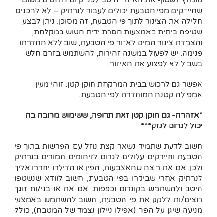
שחיידקים מפי הטבעת יכולים לעבור לנרתיק – לא להכניס
חלילה את הצינור לתוך פי הטבעת, זה מסוכן. ניתן לבצע
שטיפה ביתית באמצעות הסרת ידית הטוש במקלחת,
והצמדת צינור המים לאזור פי הטבעת, שוב ללא החדרתו
פנימה. יש לפעול במשנה זהירות, להשתמש בזרם חלש
בשביל לא לפצוע את האיזור.
אפשר גם לרכוש בבית המרקחת חוקן קטן: זוהי מעין
אמפולה קטנה המוחדרת לפי הטבעת.
*אזהרה- גם חוקן קטן זאת תרופה, ששימוש מרובה בה
יכול לגרום לנזק***
חשוב לדעת שתמיד נשאר קצת נוזל עם הפרשות בתוך פי
הטבעת וחיידקים עלולים לגרום לזיהומים חמורים בנרתיק
ולכן, אם את רוצה שהאצבעות, הפין או הדילדו יחדרו אליך
לנרתיק אחרי שביקרו בפי הטבעת, חשוב לוודא שנשטפו
היטב ולהשתמש בקונדום וכפפות. אם את או בני/ות זוגך
רוצים/ות ללקק את פי הטבעת, חשוב להשתמש באמצעי
מניעה שיגן על הפה (אפילו ניילון נצמד של המטבח), כולל