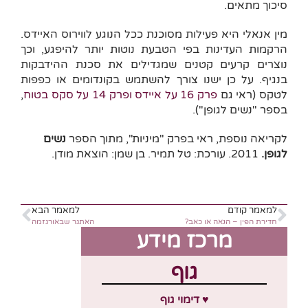
סיכוך מתאים.
מין אנאלי היא פעילות מסוכנת ככל הנוגע לווירוס האיידס.
הרקמות העדינות בפי הטבעת נוטות יותר להיפגע, וכך
נוצרים קרעים קטנים שמגדילים את סכנת ההידבקות
בנגיף. על כן ישנו צורך להשתמש בקונדומים או כפפות
לטקס (ראי גם
פרק 16 על איידס
ופרק 14 על סקס בטוח
,
בספר "נשים לגופן").
לקריאה נוספת, ראי בפרק "מיניות", מתוך הספר
נשים
לגופן.
2011. עורכת: טל תמיר. בן שמן: הוצאת מודן.
למאמר קודם
למאמר הבא
חדירת הפין – הנאה או כאב?
האתגר שבאורגזמה
מרכז מידע
גוף
♥ דימוי גוף