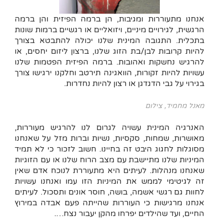
אנחנו מתעוררות ומגיבות, הן ברמה הפיזית והן ברמה
הרגשית, לגירויים מיניים, ויזואליים או רגשיים ברמות שונות
בתכלית. התגובה המינית שלנו יכולה להתבטא בצורך
להיות קרובות לבן/בת הזוג שלנו, ברצון ליזום יחסים, או
להרגיש נחשקות ואהובות. ברמה הפיזית הפטמות שלנו
עשויות להיות זקורות, הוואגינה תירטב וחלקנו ירגישו צורך
בגירוי על גבי הדגדגן או רצון להיות נחדרות.
מאנל מחמיד, צילום
האנרגיה המינית עשויה לגרום לנו להרגיש מעוררות,
מאושרות, שמחות, סקסיות, נשיות וברות מזל על שאנחנו
מסוגלות לחגוג היבט זה בחיינו. חשוב לזכור כי לא תמיד
המיניות שלנו מתיישבת עם מצב הרוח שלנו או עם הזוגיות
שאנחנו מנהלות. לעיתים היא מתעוררת לנוכח אדם שאין
זה לגיטימי לממש את המיניות הזו עמו ואנחנו עשויות
לחוות גם רגשי אשמה, בושה, חוסר אונים ותסכול. לעיתים
אנחנו מרגישות כי העוררות שהייתה פעם אבדה במירוץ
החיים, ועד שהילדים יפרחו מהקן יעבור נצח….