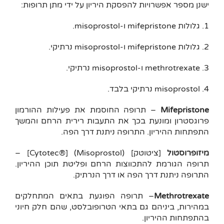
ישנן מספר אפשרויות להפסקת היריון על ידי מתן תרופות:
1. גלולות mifepristone ו-misoprostol.
2. גלולות mifepristone ו-misoprostol נרתיקי.
3. methrotrexate ו-misoprostol נרתיקי.
4. misoprostol נרתיקי בלבד.
Mifepristone
– תרופה החוסמת את פעילות ההורמון
פרוגסטרון ומונעת בכך את התעבות רירית הרחם והמשך
התפתחות ההיריון. התרופה ניתנת דרך הפה.
מיזופרוסטול
[ציטוטק] (Misoprostol) ‏[Cytotec®‎] –
תרופה הגורמת להתכווצות הרחם ופליטת תוכן ההיריון.
התרופה ניתנת דרך הפה או דרך הנרתיק.
Methrotrexate
– תרופה הפוגעת בתאים המתחלקים
במהירות, ביניהם גם בתאי הטרופובלסט, שהם חלק חיוני
בהתפתחות ההיריון.