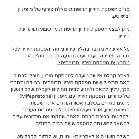
בד"כ הפסקת היריון תרופתית כוללת צירוף של מיפיג'ין
וציטוטק.
ניתן לבצע הספקת היריון תרופתית עד שבוע תשיעי של
היריון.
על אף שלא מדובר בהליך כירורגי זוהי הפסקת היריון לכל
דבר המצריכה מעבר ועדה והגעה לבית החולים.
איך
מתבצעת הפסקת היריון תרופתית?
לאחר קבלת אישור מועדה להפסקת היריון, תוכלי לבחור
האם תרצי לעשות הפסקת היריון תרופתית. במידה ותחברי
בכך, עליך לתאם ולהגיע לבית החולים לקבלת שלב ראשון
של כדורים. הפסקת היריון עם מיפג'ין (Mifepristone),
ניתנים כדורים בשלב ראשון הנוגדים את השפעת
הפרוגסטרון, אשר פעולתו חיונית להתפתחות העובר
ולקליטתו ברירת הרחם. לאחר שתקחי את הכדורים עליך
להשאר להשגחה למספר שעות בבית החולים.
השלב השני הוא לאחר יום- יומיים, יש לחזור ולקבל סט