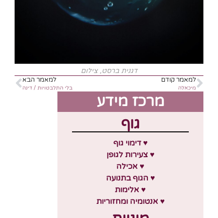
דגנית ברסט, צילום
למאמר קודם
למאמר הבא
מיכאלה
בלי התלבטויות / דינה
מרכז מידע
גוף
♥ דימוי גוף
♥ צעירות לגופן
♥ אכילה
♥ הגוף בתנועה
♥ אלימות
♥ אנטומיה ומחזוריות