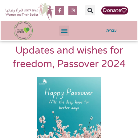
content
Donate
עברית
Updates and wishes for
freedom, Passover 2024