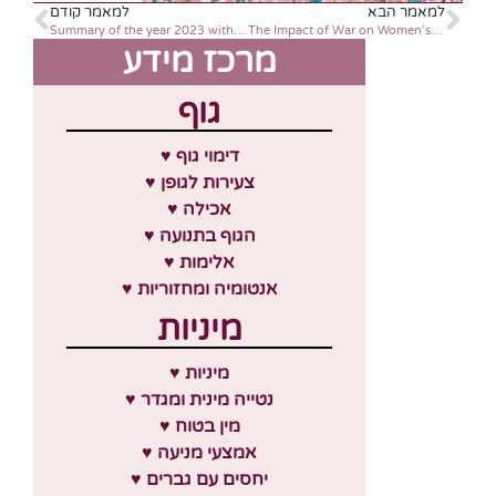
למאמר הבא
למאמר קודם
Summary of the year 2023 with an eye toward to 2024
The Impact of War on Women’s Health in Israel – Research Findings
מרכז מידע
גוף
♥ דימוי גוף
♥ צעירות לגופן
♥ אכילה
♥ הגוף בתנועה
♥ אלימות
♥ אנטומיה ומחזוריות
מיניות
♥ מיניות
♥ נטייה מינית ומגדר
♥ מין בטוח
♥ אמצעי מניעה
♥ יחסים עם גברים