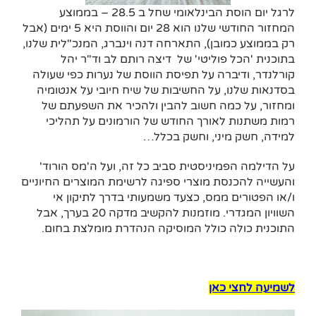
לרגל יום הוסת הבינלאומי שחל ב 28.5 – בממוצע
המחזור החודשי שלנו הוא 28 יום והווסת היא 5 ימים (אבל
רק בממוצע כמובן), התארחה דנה וינברג, המנכ"לית שלנו,
בתוכנית 'הכל פוליטי' של דיצה רותם לב וד"ר יהל
קורלנדר, ודיברה על תפיסת הווסת של נערות כפי שעולה
בסדנאות שלנו, על החשיבות של שיח חיובי על אנטומיה
ומחזור, על כמה חשוב להבין ולהכיר את השפעתם של
רמות משתנות לאורך החודש של הורמונים על תהליכי
למידה, חשק מיני, וחשק בכלל…
על הדילמה הפמיניסטית סביב כל זה, ועל ה'מס הורוד'
והעשייה להכנסת מוצרי ספיגה לרשימת המוצרים החיוניים
ו/או הפטורים ממס, כצעד משמעותי בדרך לתיקון אי
השוויון המגדרי. מוזמנות להקשיב מדקה 20 בערך, אבל
התוכנית כולה כולל המוסיקה הנהדרת מומלצת בחום.
לשמיעה לחצי כאן