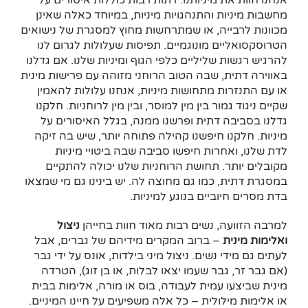
אנחנו חוות את מיניותנו. דתות רבות כוללות איסורים על
מחשבות מיניות והתנהגויות מיניות, במיוחד כאלה שאינן
מכוונות לרבייה, או שמתרחשות מחוץ למסגרת של נישואים
הטרוסקסואליים מונוגמיים. תפיסות שעלולות לגרום לנו
להרגיש רגשות שליליים כלפי הגוף ומיניות שלנו. אם גדלנו
באווירה דתית, שבה הטוב הרוחני מזוהה עם פרישות מינית
או עם התנזרות מתחושות מיניות, אנחנו עלולות להאמין
שקיים ניגוד גמור בין מין למוסר, ובין מין לרוחניות. חלקנו
גדלנו בסביבה דתית ופרשנו ממנה, בגלל האיסורים על
מיניות. חלקנו חיפשנו קהילה פתוחה יותר, שיש בה זיקה
לדת שלנו, ואחרות חיפשו סביבה שבה ביטויי מיניות
מקובלים יותר. תחושת הרוחניות שלנו יכולה להתקיים
במסגרת דתית, כמו גם מחוצה לה. יש בינינו גם מי שמצאו
בדת מסרים חיוביים בנוגע למיניות.
למרבה הזוועה, נשים רבות מאוד חוות בחייהן
ניצול
ואלימות מינית
– ברוב המקרים מידיהם של גברים, אבל
לעתים גם מידי נשים. ניצול מיני בילדות, אונס על ידי גבר
(אם גבר זר, גבר שעמו יצאו לבלות, או בן זוג), הטרדה
מינית שביצעו עמית לעבודה, בוס או מורה, אלימות בבית
או אלימות מילולית – כל אלה משפיעים על חיינו המיניים.