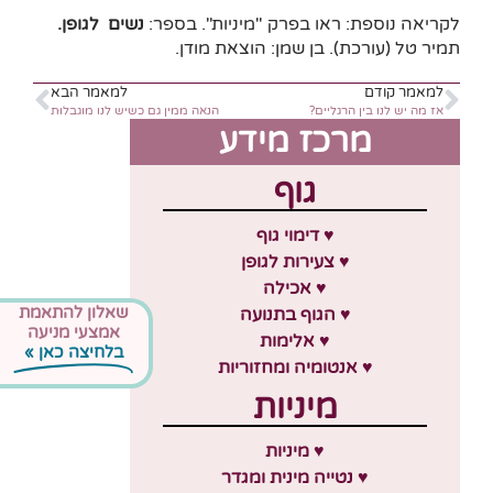
לקריאה נוספת: ראו בפרק "מיניות". בספר:
נשים לגופן.
תמיר טל (עורכת). בן שמן: הוצאת מודן.
למאמר קודם
למאמר הבא
אז מה יש לנו בין הרגליים?
הנאה ממין גם כשיש לנו מוגבלוּת
מרכז מידע
גוף
♥ דימוי גוף
♥ צעירות לגופן
♥ אכילה
שאלון להתאמת
♥ הגוף בתנועה
אמצעי מניעה
♥ אלימות
בלחיצה כאן »
♥ אנטומיה ומחזוריות
מיניות
♥ מיניות
♥ נטייה מינית ומגדר