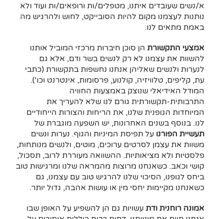
א/נשים שעובדים איתנו, מטפלים/ות ורופאים/ות ועוד ולא
נותנות לעצמנו מקום להיות הסובייקט, לחוש ולהרגיש מה
באמת מתאים לנו.
אמצעי התקשורת
הן סוכן חיברות מרכזי המוביל אותנו
להשוות את עצמנו לא רק לנשים בשר ודם, אלא גם
לנערות ולנשים שאליהן אנחנו נחשפות בתקשורת (כתבי
עת, קליפים, טלוויזיה, קולנוע, פרסומות, אינטרנט וכו').
המודל האידיאלי שנוצק באמצעות החוויה
התרבותית-תקשורתית גורם לנו שלא להעריך את
המיוחדות הגופנית שלנו, את הריחות והצורות הייחודיים
לנו. בנוסף בשנים האחרונות, יש השפעה מוגברת של
תעשיית הפורנו
על תפיסת המיניות והגוף. נערות ונשים
משוות את עצמן לסרטים ערוכים, מוטים, ולנשים מנותחות,
פלסטיות ולא מציאותיות. ההשוואה מעוררת לרוב, תסכול,
קושי וכאב. כשאנחנו מרוצות מהמראה שלנו ומרגישות טוב
ביחס לגופנו, הסיכוי שלנו להרגיש טוב עם עצמנו, גם
כשאנחנו מקיימות יחסי מין או עושות אהבה, גדול יותר.
אמונה רוחנית ודת
עשויות גם הן להשפיע על האופן שבו