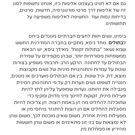
גם אם לא חווינו בעצמנו אלימות כזו, אנחנו נחשפות לסוג
זה של אלימות דרך סרטי פורנוגרפיה, חדשות, סרטים,
בדיחות גסות ועוד. החשיפה לאלימות משפיעה על
תחושותינו.
בימינו, נשים חוות לחצים חברתיים מנוגדים ביחס
ל
בתולים
. מחד גיסא, מתקיים בחברה המודרנית החשש
שמא נשאר "בתולות זקנות". מאידך גיסא, יש הבאות
ממשפחות מסורתיות יותר, שבהן מקפידים על שמירת
הבתולים עד לחתונה. הרקע הרב-תרבותי משפיע בצורות
שונות על עמדות והתנהגויות מיניות של נשים מקבוצות
מוצא, דת, וגיל שונות. בין אם הבתולים מוערכים או מגונים,
הנטייה לשפוט נשים ונערות רק על פי התנהגותן המינית
מגבילה את זהותנו. נערות שמופעל עליהן לחץ להיות
פעילות מינית, זקוקות לחינוך מיני מדויק ומקיף כדי
שתוכלנה להחליט מה הן באמת רוצות. הן צריכות להיות
מסוגלות להחליט אם הן רוצות להתנזר מיחסי מין או
מפעילות מינית אחרת, משום שאינן מוכנות לכך, משום שהן
לא נמצאות עם בני זוג מתאימים או משום שהן חוששות
מהיריון או ממחלות מין.