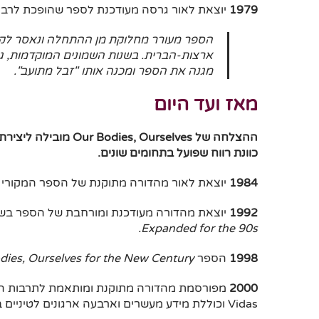
1979
יוצאת לאור גרסה מעודכנת לספר שהופכת לרב 
הספר מעורר מחלוקת מן ההתחלה ונאסר לקרי
ארצות-הברית. בשנות השמונים המוקדמות, ג'רי
מגנה את הספר ומכנה אותו "זבל מתועב".
מאז ועד היום
ההצלחה של , Ourselves
כוונת רווח שפועל בתחומים שונים.
1984
יוצאת לאור מהדורה מתוקנת של הספר המקורי
1992
יוצאת מהדורה מעודכנת ומורחבת של הספר ב
.
Expanded
for the 90s
1998
הספר
dies, Ourselves for the New Century
2000
Vidas וכוללת מידע מעשרים וארבעה ארגונים לטיניים בארה"ב ובאמריקה הלטינית.