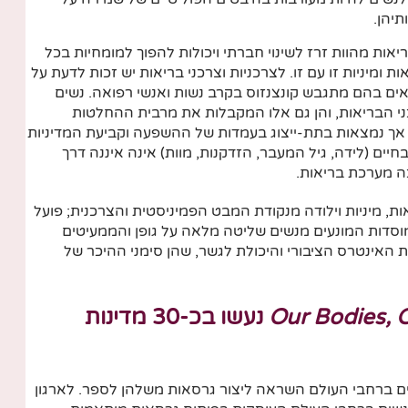
תיהן.
יאות מהוות זרז לשינוי חברתי ויכולות להפוך למומחיות בכל
ות ומיניות זו עם זו. לצרכניות וצרכני בריאות יש זכות לדעת על
אים בהם מתגבש קונצנזוס בקרב נשות ואנשי רפואה. נשים
ני הבריאות, והן גם אלו המקבלות את מרבית ההחלטות
 אך נמצאות בתת-ייצוג בעמדות של ההשפעה וקביעת המדיניות
חיים (לידה, גיל המעבר, הזדקנות, מוות) אינה איננה דרך
ה מערכת בריאות.
ות, מיניות וילודה מנקודת המבט הפמיניסטית והצרכנית; פועל
וסדות המונעים מנשים שליטה מלאה על גופן והממעיטים
 האינטרס הציבורי והיכולת לגשר, שהן סימני ההיכר של
Our Bodies, 
נעשו בכ-30 מדינות
שון של הספר בשנת 1970, קיבלו נשים ברחבי העולם השראה ליצור גרסאות משלהן לספר. לארגון