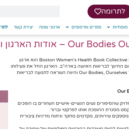
לתרומה
מומחיות
ספרים ופרסומים
ארגוני שטח
יצירת קשר
לתרו
Our B – אודות הארגון והספרים
ארגון OBOS) Our Bodies Ourselves) הידוע גם בשם Boston Women’s Health Book Collective הוא ארגון
ום החינוך לבריאות האישה בארה"ב. הארגון החל את פעילותו
בשנת 1970 עם פרסום המהדורה הראשונה של הספר Our Bodies, Ourselves והיווה השראה לתנועה לבריאות
דויק שהסיפורים נשים הנשיים-אישיים השזורים בו הופכים
קסט מסגרת ההופכת אותו לפרקטי וברור.
 המספקים שירותים, מקדמים מחקר וניתוח מדיניות ציבורית
שים להיות מעורבות בהיבטים הפוליטיים של שמירה על