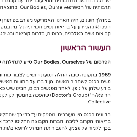
יש תכנית התאמה תרבותית והוא עובד יחד עם קבוצות
תרבותית של הספרOur Bodies, Ourselves ובהוצאה לאור של ספרים בהשראת ספר זה.
הפכו את המידע על בריאות נשים וזכויותיהן לזמין במ
קבוצות נשים באלבניה, ברוסיה, בדרום קוריאה ובטיבט
העשור הראשון
הפרסום של
Our Bodies, Ourselves
סייע לתחילתה 
1969
נשים בכנס לשחרור האשה. הן דיברו על החוויות האישיו
בידע שלהן על גופן. לאחר מפגשים רבים, הבינו שיש כאן
Collective.
הדיונים בכנס היו מעוררים ומספקים עד כדי כך שהחל
בריאותי הקרוב לליבה. חברות הקבוצה החליטו לרכז 
בכך ללמוד על עצמן, להעביר את המידע לרופאים/ות ו