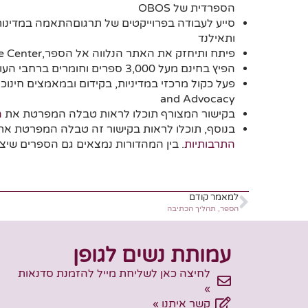
הספרדית של OBOS
סייע לעבודה בפרוייקטים של תרגוםהתאמה במדינות שו
ותאילנד
פיתח ותיחזק את האתר הנלווה אל הספר,Women's Health Information Resource Center.
הפיץ בחינם מעל 3,000 ספרים וחומרים ברחבי העולם
and Advocacy
בקישור המצורף תוכלו לראות טבלה המפרטת את
ה
בנוסף, תוכלו לראות בקישור זה טבלה המפרטת א
התרבותיות
. בין המהדורות נמצאים גם הספרים שיצ
למאמר קודם
הספר, תהליך הכתיבה
עמותת נשים לגופן
לחיצה כאן לשליחת מייל להזמנת סדנאות
»
קשר איתנו »