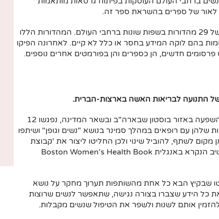
 נשים ברחבי העולם העוסקות בפיתוח גרסאות מותאמות
במהלך השנים, היה הארגון האמריקני מעורב בפיתוחן של 29 מהדורות בשפות שונות ברחבי העולם. המהדורות הללו
קומות בהם לוקה המידע בחסר או כלל לא קיים. לאחרונה הפיקו
 פרסומים חדשים, הן כספרים והן בפורמטים אחרים נוספים.
של התנועה לבריאות האשה בארצות-הברית.
בתקופה שבה החלה תנועת הנשים לצבור כוח והשפעה באזור בוסטון שבארה"ב ובשאר המדינה, נפגשו 12
ת שלהן עם רופאים במהלך סמינר בנושא "נשים וגופן" ושיתפו
 מקום לשתף, להוביל שינוי ולכן החליטו ליצור את 'קבוצת
הרופא/ה' (Doctor's Group) שהפכה בהמשך לקולקטיב הנקרא באנגלית Boston Women's Health Book
יטו שבקיץ הבא כל אחת מהשותפות תערוך מחקר על נושא
את כל הידע שצברו בצורה נגישה, שתאפשר לנשים שרוצות
להזמין אותם לשנות ולשפר את הטיפול שנשים מקבלות.