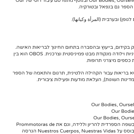
בשנה זו יוצא הספר Our Bodies, Ourselves: Pregnancy and Birth ובנוסף מתפרסם עיבוד רוסי של Our
פן) ובערבית (المرأة وكيانها).
ק בקידום, בייעוץ ובהסברה בתחום החינוך לבריאות האישה
.
הארגון מספק מידע ברור ומבוסס-ראיות על בריאות, מיניות וילודה מנקודת מבט פמיניסטית וצרכנית. OBOS הוא בין
כספים מיצרני תרופות.
שא בריאות עבור הקהילה הלטינית, תרגום והתאמה של הספר
ינות השונות), העלאת מודעות ופעילות ציבורית.
יצר את – De Camino la Maternidad מקור מידע בשפה הספרדית להריון וללידה, וגם את Prommotoras de
Salud – הכשרת עמיתות של מחנכות לבריאות, המבוסס על Nuestros Cuerpos, Nuestras Vidas הגרסה