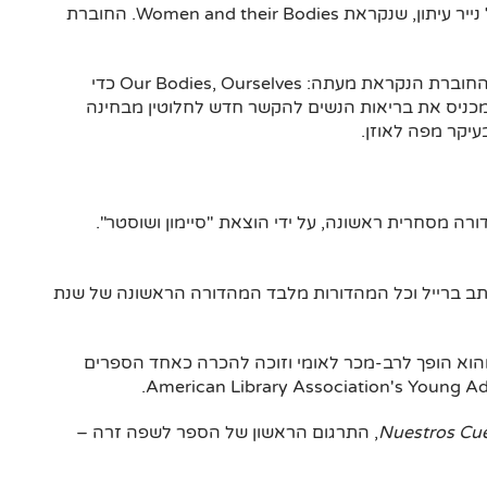
התפרסמה חוברת בת 193 עמודים, מודפסת על נייר עיתון, שנקראת Women and their Bodies. החוברת
לפני יציאת המהדורה השנייה, נעשה שינוי בשם החוברת הנקראת מעתה: Our Bodies, Ourselves כדי
כניס את בריאות הנשים להקשר חדש לחלוטין מבחינה
יקר מפה לאוזן.
ה כרכים בכתב ברייל וכל המהדורות מלבד המהדורה הראשונה של שנת
הוא הופך לרב-מכר לאומי וזוכה להכרה כאחד הספרים
Nuestros Cue
, התרגום הראשון של הספר לשפה זרה –