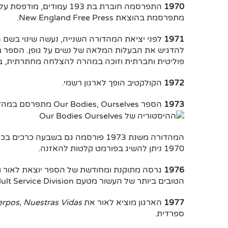
1970
מתפרסמת בהוצאת New England Free Press.
1971
להדגיש את הבעלות המלאה של נשים על גופן. הספר מ
פוליטית וחברתית וזוכה במהרה להצלחה מחתרתית, בע
1972
הקולקטיב הופך לארגון רשמי.
1973
הספר Our Bodies, Ourselves מתפרסם במהדורה מסחרית ראשונה, על ידי הוצאת "סיימון ושוסטר".
המהדורה משנת 1973 פורסמה גם בשבע
1970 ניתן להשיג בפורמט קלטות להאזנה.
1976
גרסה מתוקנת ומחודשת של הספר יוצאת לאור ו
הטובים ביותר של העשור מטעם American Library Association's Young Adult Service Division.
1977
הארגון מוציא לאור את
rpos, Nuestras Vidas
ספרדית.