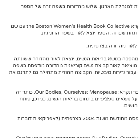
ופכת למנהלת הארגון. שלוש מהדורות בשפה זרה של הספר
כיוון שרוב הא/נשים מקשרים את הקולקטיב שנקרא the Boston Women's Health Book Collective עם שם
 לאור מהדורה בצרפתית.
 מהפכה בנושא בריאות הנשים, יוצאת לאור מהדורה ששונתה
 מוציאה לאור קבוצת נשים קוריאנית מהדורה מודפסת בשפה
הקוריאנית וארגון בהודו מפרסם ספר בהשראת OBOS עבור נזירות טיבטיות. הקבוצה ההודית מתחילה גם לתרגם את
הארגון מוציא לאור ספר חדש העוסק בגיל המעבר ונקרא: Our Bodies, Ourselves: Menopause. כותר זה
נושאים ספציפיים בתחום בריאות הנשים. כמו כן, פותח
הנשים.
בנוסף, יוצאת לאור מהדורה אלבנית של הספר וגם הדפסה מחודשת משנת 2004 בצרפתית (לאפריקאיות דוברות