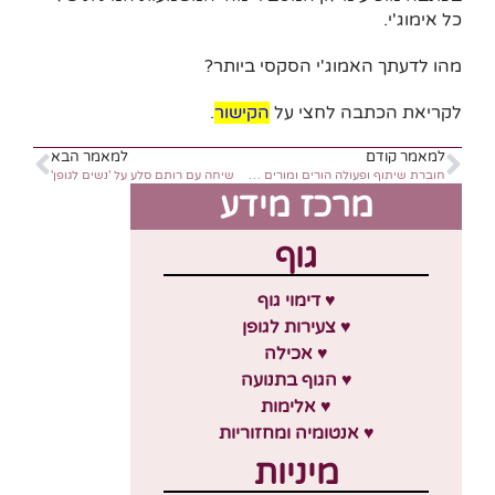
כל אימוג'י.
מהו לדעתך האמוג'י הסקסי ביותר?
לקריאת הכתבה לחצי על
הקישור
.
למאמר קודם
למאמר הבא
חוברת שיתוף ופעולה הורים ומורים מחנכים למיניות חינוך מיני בחינוך המיוחד- מדריך למשתמש
שיחה עם רותם סלע על 'נשים לגופן'
מרכז מידע
גוף
♥ דימוי גוף
♥ צעירות לגופן
♥ אכילה
♥ הגוף בתנועה
♥ אלימות
♥ אנטומיה ומחזוריות
מיניות