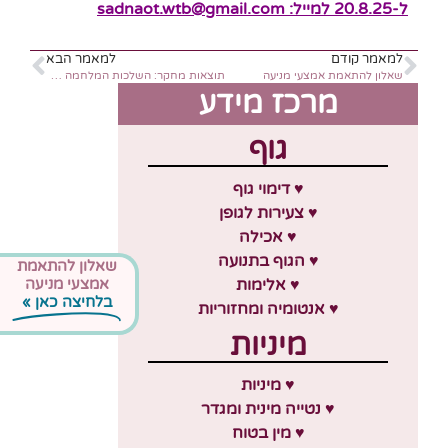
ל-20.8.25 למייל:
sadnaot.wtb@gmail.com
למאמר קודם
למאמר הבא
שאלון להתאמת אמצעי מניעה
תוצאות מחקר: השלכות המלחמה על בריאות נשים בישראל
מרכז מידע
גוף
♥ דימוי גוף
♥ צעירות לגופן
♥ אכילה
♥ הגוף בתנועה
שאלון להתאמת
♥ אלימות
אמצעי מניעה
בלחיצה כאן »
♥ אנטומיה ומחזוריות
מיניות
♥ מיניות
♥ נטייה מינית ומגדר
♥ מין בטוח