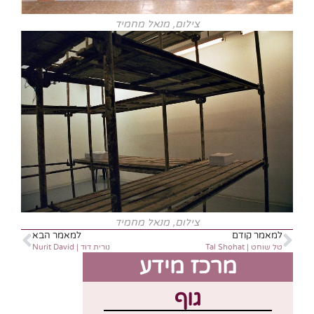
צילום, מנאל מחמיד
צילום, מנאל מחמיד
למאמר קודם
למאמר הבא
טל שוחט | Tal Shohat
נורית דוד | Nurit David
מרכז מידע
גוף