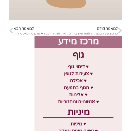
למאמר קודם
למאמר הבא
סרטון של קבוצת וידאותרפיה בין דורית
אני, את והזיקנה – פרק פודקאסט להאזנה
מרכז מידע
גוף
♥ דימוי גוף
♥ צעירות לגופן
♥ אכילה
♥ הגוף בתנועה
♥ אלימות
♥ אנטומיה ומחזוריות
מיניות
♥ מיניות
♥ נטייה מינית ומגדר