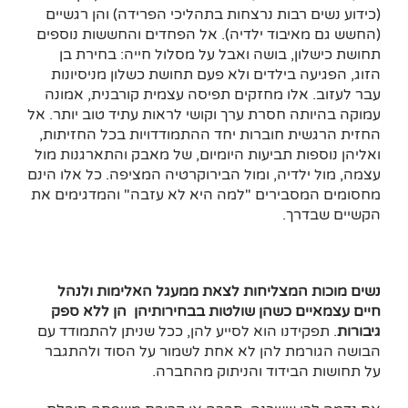
(כידוע נשים רבות נרצחות בתהליכי הפרידה) והן רגשיים
(החשש גם מאיבוד ילדיה). אל הפחדים והחששות נוספים
תחושת כישלון, בושה ואבל על מסלול חייה: בחירת בן
הזוג, הפגיעה בילדים ולא פעם תחושת כשלון מניסיונות
עבר לעזוב. אלו מחזקים תפיסה עצמית קורבנית, אמונה
עמוקה בהיותה חסרת ערך וקושי לראות עתיד טוב יותר. אל
החזית הרגשית חוברות יחד ההתמודדויות בכל החזיתות,
ואליהן נוספות תביעות היומיום, של מאבק והתארגנות מול
עצמה, מול ילדיה, ומול הבירוקרטיה המציפה. כל אלו הינם
מחסומים המסבירים "למה היא לא עזבה" והמדגימים את
הקשיים שבדרך.
נשים מוכות המצליחות לצאת ממעגל האלימות ולנהל
חיים עצמאיים כשהן שולטות בבחירותיהן הן ללא ספק
גיבורות
. תפקידנו הוא לסייע להן, ככל שניתן להתמודד עם
הבושה הגורמת להן לא אחת לשמור על הסוד ולהתגבר
על תחושות הבידוד והניתוק מהחברה.