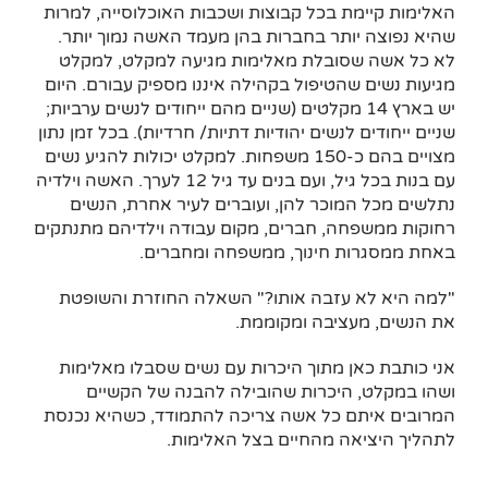
האלימות קיימת בכל קבוצות ושכבות האוכלוסייה, למרות
שהיא נפוצה יותר בחברות בהן מעמד האשה נמוך יותר.
לא כל אשה שסובלת מאלימות מגיעה למקלט, למקלט
מגיעות נשים שהטיפול בקהילה איננו מספיק עבורם. היום
יש בארץ 14 מקלטים (שניים מהם ייחודים לנשים ערביות;
שניים ייחודים לנשים יהודיות דתיות/ חרדיות). בכל זמן נתון
מצויים בהם כ-150 משפחות. למקלט יכולות להגיע נשים
עם בנות בכל גיל, ועם בנים עד גיל 12 לערך. האשה וילדיה
נתלשים מכל המוכר להן, ועוברים לעיר אחרת, הנשים
רחוקות ממשפחה, חברים, מקום עבודה וילדיהם מתנתקים
באחת ממסגרות חינוך, ממשפחה ומחברים.
"למה היא לא עזבה אותו?" השאלה החוזרת והשופטת
את הנשים, מעציבה ומקוממת.
אני כותבת כאן מתוך היכרות עם נשים שסבלו מאלימות
ושהו במקלט, היכרות שהובילה להבנה של הקשיים
המרובים איתם כל אשה צריכה להתמודד, כשהיא נכנסת
לתהליך היציאה מהחיים בצל האלימות.