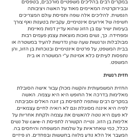
במקרים רבים בהליכים משפטיים מורכבים, בטפסים
ובבירוקרטיה המאיימים מאוד על האשה ויציבותה
הנפשית. להליכים אלה שפה ותפיסת עולם המצריכים
חשיפה של אירועים אינטימיים, עקביות בטענות ואף צורך
בעימות ישיר עם בן הזוג שהוא עדיין דמות מאיימת
ומפחידה. כך, נשים מוכות מוצאות עצמן פעמים רבות
מבולבלות ונרגשות שעה שהן נדרשות להעיד במשטרה או
בבית המשפט, על פרטים אינטימיים ובנוכחות בן הזוג, והן
נתפסות לעיתים כלא אמינות ע"י המשטרה או בית
המשפט.
חזית רגשית
החזית המשמעותית והקשה מכולן עבור אישה הסובלת
מאלימות בדרכה אל החופש היא היא עצמה. האשה
במקרים רבים שותפה לתפיסת בן זוגה האלים וסביבתה
לפיה היא איננה מסוגלת וגם לא רואיה לחיים עצמאיים.
לא פעם היא נוטה להאשים את עצמה ולקחת אחריות על
אלימות בן הזוג. נטייה הקשורה לתפיסת ה-care של נשים
ככלל, כמי שאחראיות על שלמות המשפחה והיחסים בה.
המעבר אל הלא נודע מלווה בחששות ובפחדים, הן פיזיים