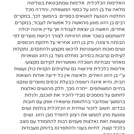
האלימות הכלכלית. אלימות שמתבטאת בשליטה
מלאה של בן הזוג על כספי המשפחה, והדרה מכל
החלטה הנוגעת לנושאים כספיים. בהמשך לכך, במקרים
רבים בן הזוג מונע מהאשה כל אפשרות לעבוד; במקרים
אחרים, האשה כן יוצאת לעבודה אך עדיין איננה יכולה
להשתמש בשכר אותו הרוויחה לצורך רכישת מוצרים לפי
הבנתה ורצונה, ורק בן הזוג אחראי על חלוקת הכספים.
נשים מוכות המעוננינות לרכוש מקצוע ולהתקדם, נתקלות
לעיתים קרובות בסירוב מוחלט מצד בן הזוג ונשארות
מאחור מבחינת השכלה ואפשרויות לקידום מקצועי.
אלימות כלכלית פירושה גם שלעיתים הקניות כולן נעשות
ע"י בן הזוג האלים, ולאישה אין כל ידיעה אודות הוצאות
הבית, והיא איננה רשומה כבעלת נכסים ומוצרים שנקנו
בחיים המשותפים. ייתרה מכך, חלק מהנשים נאלצות
לחתום על מסמכים מבלי להכיר את תוכנם, ולגלות
בהמשך שמדובר בהלוואות שישאירו אותן עם חובות
כבדים. חשוב לזכור שחזית זו הכלכלית בולמת נשים
ומונעת מהן לממש את רצונן להפרד מבן הזוג. נשים
שעושות זאת נאלצות פעמים רבות להתמודד עם מצב
כלכלי קשה, לחיות בעוני ולהתפרנס בדוחק מעבודות