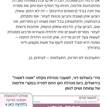
אם נדמה לכן ששכנה, חברה או קרובת משפחה סובלת
מהתנהגות אלימה, הניחו על המדף המרוחק את ספרה
של חנה בבלי (נימוסים והליכות) – זה לא הזמן. שאלו,
הציעו אוזן קשבת והביעו נכונות לעזור. אם נתקלתן
בהכחשה, ולתחושתכן בכל זאת משהו רע מתרחש, פנו
שוב, הביעו עניין, הדגימו שאתן נגישות, אוהבות ורוצות
לעזור. מסרים חשובים אלו יחלחלו וכשהיא תרגיש מסוגלת
לעשות צעד לכיוון פרידה, אתן תהינה החזית החמה –
ממנה היא תוכל לפנות ליעוץ של אשת מקצוע וליווי
בתהליך.
התערבות לא הורגת, התעלמות – לעיתים, כן.
מירי בנשלום-דור, לשעבר מנהלת מקלט "אשה לאשה"
בירושלים, כיום מנהלת הקו החם לפנייה במקרי אלימות
של עמותת נשים לגופן
שאלון להתאמת
למאמר קודם
למאמר הבא
אמצעי מניעה
ניוזלטר אביב 2022
אומרות לנו שיש סקס אחר
בלחיצה כאן »