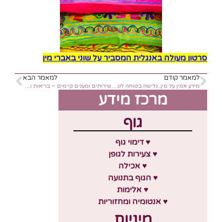
סרטון מעולה באנגלית המסביר על שוני באברי מין
למאמר קודם
למאמר הבא
מידע אמין על מין, גלישה בטוחה לנוער.
שירותים ומענים קיימים – בריאות ומיניות של נערות וצעירות בישראל
מרכז מידע
גוף
♥ דימוי גוף
♥ צעירות לגופן
♥ אכילה
♥ הגוף בתנועה
♥ אלימות
♥ אנטומיה ומחזוריות
מיניות