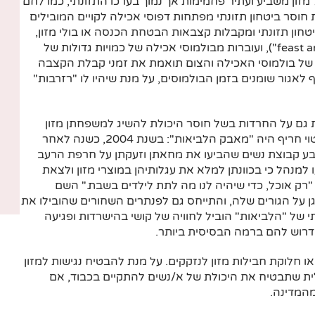
זון משביע ועתיר פחמימות אך נמוך בערכו התזונתי, כמו לחם
חוסר ביטחון תזונתי מפתחות דפוסי אכילה לקויים המובילים
חון תזונתי ומקבלות קצבאות הבטחת הכנסה או בולי מזון,
feast a
"), ועוברות מבולמוסי אכילה של כמויות גדולות של
ת של בולמוסי האכילה והצום תואמת את זמני קבלת הקצבה
לאגור שומנים בזמן הבולמוסים, על מנת שיהיו לו "רזרבות"
ת גם על החרדות בשל חוסר היכולת להשיג למשפחתן מזון
באיכות ראויה. אחד המאבקים שנתנו לתחושות אלו ביטוי חריף היה "מאבק הלביאות": בשנת 2004, כשנה לאחר
בע קבוצת נשים שהביעו את מחאתן וזעקתן על חרפת הרעב
למנהל כי בכוונתן למלא את עגלותיהן במוצרי מזון ולצאת
 "רק אוכל, כדי שיהיה לנו מה לתת לילדים בשבת." השם
גן על הגורים שלה, והתייחס גם לפנתרים השחורים שהובילו את
 של "הלביאות" הוביל לחוויה של קושי בהישרדות ופגיעה
דרוש להם ברמה הבסיסית ביותר.
או חלוקת חבילות מזון לנזקקים. על מנת להבטיח נגישות למזון
לית שתבטיח את היכולת של א/נשים להתקיים בכבוד, אם
מהמדינה.