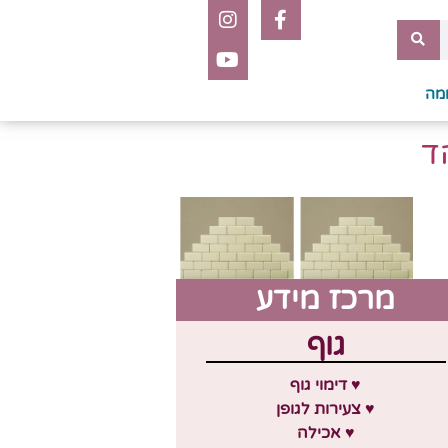
מה
ד
מרכז מידע
גוף
♥ דימוי גוף
♥ צעירות לגופן
♥ אכילה