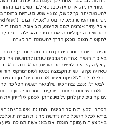
ומחלות לב. סיבה אחת לכך נעוצה בצריכה מוגברת של מ
ותפוחי אדמה. אך נראה שבנוסף לכך, נשים רבות החוות 
להשמנת יתר. כך למשל, נמצא שנשים שחיות בחוסר ביט
מפתחות הפרעות אכילה מסוג "אכילה וצום" ("
nd fast
אוכל עתיר אנרגיה לצום ולהימנעות מאוכל. המחזוריו
החודשית. המעגליות הזאת בדפוסי האכילה גורמת לגוף 
לתקופות הצום. מכאן הדרך להשמנת יתר קצרה.
נשים החיות בחוסר ביטחון תזונתי מספרות פעמים רבו
קיצוץ הקצבאות לנשים חד-הוריות, התארגנה בבאר ש
שאליה נקלעו. נשות הקבוצה נכנסו לסופרמרקט והודיעו 
מבלי לשלם. "לא ניקח איפור או תמרוקים," הן הבטיחו,
"לביאות", אגב, נבחר כיוון שלביאה תעשה הכל כדי לה
מחאת השכונות בשנות השבעים. חוסר הביטחון התזונתי
עמוקה ביכולתן להגן על משפחתן ולספק לילדיהן את ה
הפתרון לבעיית חוסר הביטחון התזונתי אינו בתי תמחוי 
בריא לכלל האוכלוסייה נדרשת מדיניות חברתית וכלכ
באמצעות תעסוקה הוגנת ואם באמצעות תמיכה וסיוע 