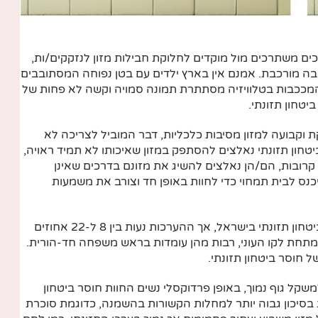
ים משתרכים מול מוקדים לחלוקת חבילות מזון לנזקקים/ות,
 מורכבת. אמנם אין בארץ ילדים עם בטן נפוחה המסתובבים
המככבות בטלוויזיה מסתתרת תמונה סמויה וקשה לא פחות של
טחון תזונתי.
ת וקבועה למזון מסיבות כלכליות, דבר המוביל לצריכה לא
טחון תזונתי נאלצים להסתפק במזון שאיכותו לא תמיד ראויה,
ם קרובות, הם/הן נאלצים להשיג את מזונם בדרכים שאינן
כנס לבית תמחוי כדי לחוות באופן חד וצורב את משמעות
אין כיום נתונים ברורים על מספר הסובלים/ות מחוסר ביטחון תזונתי בישראל, אך ההערכות נעות בין 8 ל-22 אחוזים
 מתחת לקו העוני, רבות מהן עומדות בראש משפחה חד-הורית.
 חוסר ביטחון תזונתי.
למשקל גוף נמוך, באופן פרדוקסלי נשים החוות חוסר ביטחון
 בסיכון גבוה יותר למחלות הקשורות בהשמנה, כדוגמת סוכרת