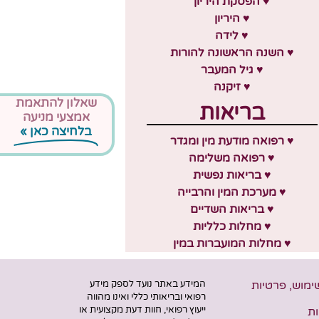
♥ הפסקת היריון
♥ היריון
♥ לידה
♥ השנה הראשונה להורות
♥ גיל המעבר
♥ זיקנה
שאלון להתאמת
בריאות
אמצעי מניעה
בלחיצה כאן »
♥ רפואה מודעת מין ומגדר
♥ רפואה משלימה
♥ בריאות נפשית
♥ מערכת המין והרבייה
♥ בריאות השדיים
♥ מחלות כלליות
♥ מחלות המועברות במין
שימוש, פרטיות
המידע באתר נועד לספק מידע
רפואי ובריאותי כללי ואינו מהווה
ייעוץ רפואי, חוות דעת מקצועית או
ת