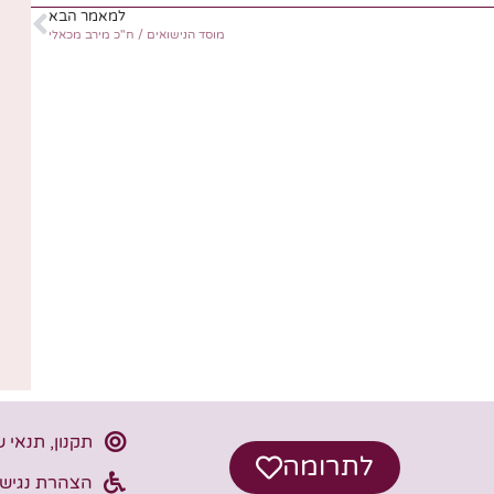
למאמר הבא
מוסד הנישואים / ח"כ מירב מכאלי
תקנון, תנאי 
לתרומה
הצהרת נגישו