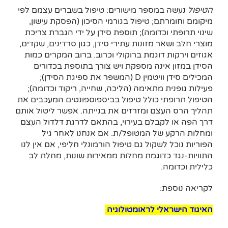
הטיפול
נעשה במספר מישורים: טיפול בשברים עצמם לפי
מיקומם וחומרתם; טיפול בגורמי הסיכון (הפסקת עישון,
שינוי תרופתי וכדומה); תוספת סידן על ידי הגברת צריכת
מוצרי חלב ושאר מזונות עתירי סידן, כגון סרדינים, שקדים,
אגוזים וירקות דוגמת ברוקולי וכרוב. ברוב המקרים כמות
הסידן במזון אינה מספקת ויש צורך בתוספת בכדורים
המכילים סידן וויטמין D (המשפר את ספיגת הסידן);
פעילות גופנית מתאימה (הליכה, שחייה, ריקוד וכדומה);
הטיפול תרופתי כולל טיפול בביספוספונטים המעכבים את
תהליך הרס העצם ומזרזים את בנייתה. אפשר ליטול אותם
דרך הפה או לקבלם בעירוי, בהתאם לדרגת דלדול העצם
ומחלות הרקע של המטופל/ת. אם אנחנו לאחר גיל
הפוריות נוכל לשקול גם טיפול הורמונלי חליפי, אם אין לנו
התוויות-נגד כדוגמת מחלות ממאירות שונות, מחלת לב
כלילית וכדומה.
לקריאה נוספת:
האיגוד הישראלי לראומטולוגיה