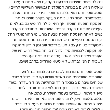
וגם לתורשה חשיבות מכרעת בקביעת שיא מסת העצם
שאליה מגיעים בבגרות המוקדמת (בעשור השלישי לחיים).
אוסטאופורוזיס הוא מצב המאופיין בירידה בחוזק העצם
ובצפיפותה. המחלה שכיחה בעיקר בקרב נשים לאחר
הפסקת הופעת הווסת, אך היא יכולה להופיע גם בגילאים
צעירים יותר וגם בקרב גברים. השכיחות המוגברת בקרב
נשים לאחר הפסקת הווסת נובעת מהשינוי ההורמונלי החל
עם הפסקת פעילות השחלות והירידה ברמת האסטרוגן
(המעודד בניית עצם). חשוב לזכור שבזמן היריון וההנקה
אנו זקוקות לכמויות סידן גדולות ביותר בשל דרישותיו של
העובר ויצירת חלב האם. עובדה זו תורמת אף היא
לשכיחות המוגברת של אוסטאופורוזיס בקרב נשים.
אוסטיאופורוזיס גורמת לשברים בעצמות. בגיל צעיר,
השברים השכיחים הם באזור שורש כף היד. בגיל מבוגר
שכיחים שברים בצוואר הירך ובחוליות עמוד השדרה. בעוד
ששבר בצוואר הירך כרוך בתחלואה ובתמותה, ולרוב דורש
טיפול ניתוחי, שברים בעמוד השדרה, כתוצאה
מאוסטאופורוזיס, לרוב מאובחנים באיחור ואינם דורשים
טיפול ניתוחי או אשפוז. שברים מרובים בעמוד השדרה
עלולים לגרום לאובדן גובה (עד מספר סנטימטרים),