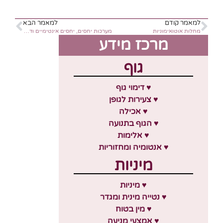
למאמר קודם
למאמר הבא
מחלות אוטואימוניות
מערכות יחסים, יחסים אינטימיים ודלקת מפרקים- חוברת להורדה
מרכז מידע
גוף
♥ דימוי גוף
♥ צעירות לגופן
♥ אכילה
♥ הגוף בתנועה
♥ אלימות
♥ אנטומיה ומחזוריות
מיניות
♥ מיניות
♥ נטייה מינית ומגדר
♥ מין בטוח
♥ אמצעי מניעה