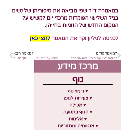
במאמרה ד"ר שפי מביאה את סיפוריהן של נשים
בגיל השלישי הפוקדות מרכזי יום לקשיש על
המקום החדש של הזוגיות בחייהן.
לכניסה לגיליון ו
קריאת המאמר
לחצי
כאן
למאמר קודם
למאמר הבא
זריקות למניעת היריון: דפו-פרוברה וסיאנה
ראיון עם קטי גבעוני – נזקי הזנות
מרכז מידע
גוף
♥ דימוי גוף
♥ צעירות לגופן
♥ אכילה
♥ הגוף בתנועה
♥ אלימות
♥ אנטומיה ומחזוריות