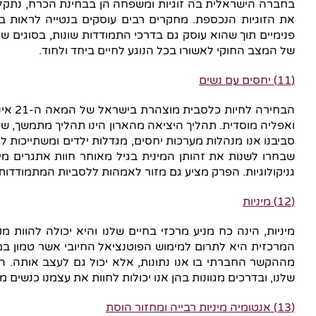
בחברה הישראלית בה זוגיות ומשפחה הן בבחינת הכרח, נתקלו
את הזוגיות הנכספת. מחקרים רבים עוסקים בנטייה לראות
פנימיים תוך שהוא עוסק גם בדרכי התמודדות שונות, בסוגים שו
של המצב החוקי לאשורו בכל הנוגע לחיים ביחד ולחוד.
(11) יחסים עם נשים
הבחי
ואפליה מוסדית. תהליך היציאה מהארון הינו תהליך מתמשך, שלע
סביבנו אנו מנהלות מערכות יחסים, מגדלות ילדים ומשתייכות לתת
שבחרו לשנות את זהותן המינית בגיל מאוחר חוות אתגרים מי
גניקולוגיות. הפרק מציע גם מזור לאמהות ללסביות המתמודדות
(12) מיניות
מיניות, הינה כח מניע מרכזי בחיים שלנו והיא יכולה להוות 
המרכזית היא לתרום למימוש הפוטנציאל החיובי אשר טמון במיני
מההקשר החברתי בו אנו נתונות, אלא יכול גם לעצב אותה. הפ
שלנו, ובדרכים מגוונות בהן אנו יכולות לחוות את עצמנו כנשים מינ
(13) אנטומיה מיניות רבייה ומחזור הוסת