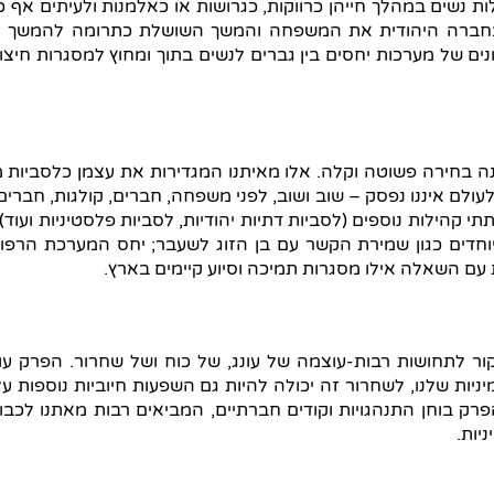
ת נשים במהלך חייהן כרווקות, כגרושות או כאלמנות ולעיתים אף
 בחברה היהודית את המשפחה והמשך השושלת כתרומה להמשך המ
נים של מערכות יחסים בין גברים לנשים בתוך ומחוץ למסגרות חיצו
רה לחיות כלסבית מוצהרת בישראל של המאה ה-21 אינה בחירה פשוטה וקלה. אלו מאיתנו המגדי
ולם איננו נפסק – שוב ושוב, לפני משפחה, חברים, קולגות, חברי
י קהילות נוספים (לסביות דתיות יהודיות, לסביות פלסטיניות ועוד). 
וחדים כגון שמירת הקשר עם בן הזוג לשעבר; יחס המערכת הרפוא
 עם השאלה אילו מסגרות תמיכה וסיוע קיימים בארץ.
מקור לתחושות רבות-עוצמה של עונג, של כוח ושל שחרור. הפרק עו
ות שלנו, לשחרור זה יכולה להיות גם השפעות חיוביות נוספות על חי
רק בוחן התנהגויות וקודים חברתיים, המביאים רבות מאתנו לכב
יות.