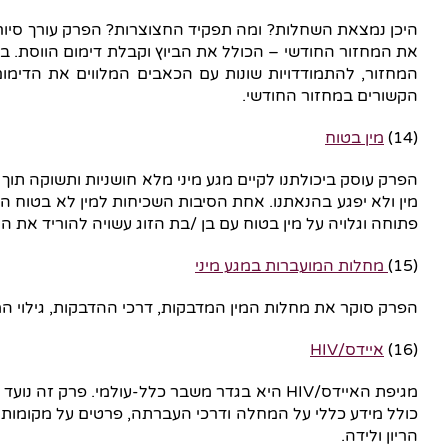
היכן נמצאת השחלות? ומה תפקיד החצוצרות? הפרק עורך סיור מ
את המחזור החודשי – הכולל את הביוץ וקבלת דימום הווסת. ב
המחזור, להתמודדויות שונות עם הכאבים המלווים את הדימום
הקשורים במחזור החודשי.
(14)
מין בטוח
הפרק עוסק ביכולתנו לקיים מגע מיני מלא חושניות ותשוקה תוך
מין ולא יפגע בהנאתנו. אחת הסיבות השכיחות למין לא בטוח ה
פתוחה וגלויה על מין בטוח עם בן /בת הזוג עשויה להוריד את 
(15)
מחלות המועברות במגע מיני
הפרק סוקר את מחלות המין המדבקות, דרכי ההדבקות, גילוי המח
(16)
איידס/HIV
הריון ולידה.