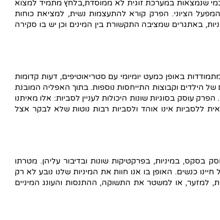
 כמי שנמצאות במערכת זוגית לא ממוסדת,בלחץ מתמיד למצוא
פעל הציוני. הפרק קורא להתעצמות נשית, למציאת כוחות
ניות, באתגרים שמציבה התקשורת בין המינים וכן יש בו סקירה
רות את עצמן כלסביות מתמודדות באופן כמעט יומיומי עם סטריאוטיפים, דעות קדומות
ם של הילדים וקבוצות התייחסות נוספות. בתוך האפליה המובנת
הפרק עוסק בסוגיות שונות היכולות לעניין לסביות: אלו מאיתנו
ית ללסביות אינו אוהד ולסביות רבות נוטות שלא לבקר אצל
סק בסקס, במיניות, בפרקטיקות שונות ובדיבור עליהן. מטרתו
ינו כנשים. האופן בו אנו חוות את המיניות שלנו נובע לא רק
ות, למזער, או למשטר את התשוקה, ההתנסות והעונג המיניים