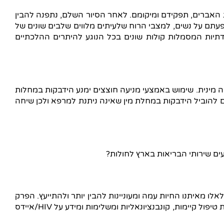
ת האברים, תפקידם ומיקומם. לאחר הסיור השלם, נתפנה להבין
עתם על נשים, למצבי הרוח שלעיתים מלווים שלבים שונים של
דתיות המסמלות קולות שונים בכל הנוגע להיתרים ההלכתיים
אה מינית. שימוש באמצעי מניעה חוצצים ימנע הידבקות במחלות
ם להוביל הידבקות במחלת מין שאינה ניתנת למרפא ולכן שיחה
עים שירותי הבריאות בארץ לחולות?
גדר משבר כלל-עולמי. פרק זה נועד לכולנו, אלו מאיתנו המעוניינות לדעת יותר על מחלת ה HIV /איידס ולאלו מאיתנו החיות עמה ומעוניינות להבין יותר ולהתייעץ. הפרק
כולל מידע כללי על המחלה ודרכי העברתה, פרטים על מקומות בהם ניתן להיבדק ולהתייעץ רשתות תמיכה וסיוע ממשלתי, אפשרויות טיפול קיימות, קונבנציונאליות ומשלימות ומידע על HIV/איידס