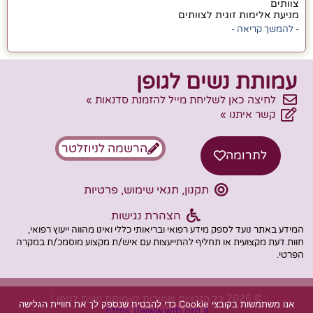
צוותים
מניעת אלימות זוגית לצוותים
- להמשך קריאה -
עמותת נשים לגופן
לחיצה כאן לשליחת מייל להזמנת סדנאות »
קשר איתנו »
הרשמה לניוזלטר
לתרומה
תקנון, תנאי שימוש, פרטיות
הצהרת נגישות
המידע באתר נועד לספק מידע רפואי ובריאותי כללי ואינו מהווה ייעוץ רפואי,
חוות דעת מקצועית או תחליף להתייעצות עם איש/ת מקצוע מוסמכ/ת במקרה
הפרטי.
© 2026 כל הזכויות שמורות לעמותת נשים לגופן |
אנו משתמשות בקובצי Cookie כדי להבטיח שנספק לך את חוויית הגלישה
https://www.wtb.org.il