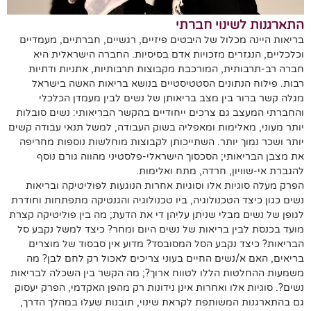
התארגנות לשינוי חברתי
בריאות היינה מכלול של היבטים פיזיים, רגשיים, חברתיים, מעמדיים
וכלכליים, הנגזרים מזכויות אדם בסיסיות. החברה הישראלית היא
חברה רב-תרבותית, המורכבת מקבוצות תרבותיות, אתניות ודתיות
רבות. פילוח הנתונים הסטטיסטיים בנושא בריאות האשה בישראל
מגלה קשר ברור בין מצב בריאותן של נשים לבין מעמדן הכלכלי
והחברתי המעצב גם צרכים ייחודיים בהקשר הבריאותי: נשים סובלות
יותר מעוני, מאלימות ומאפליה בשוק העבודה, למשל תנאי עבודה קשים
יותר ושכר נמוך יותר. השתייכותן לקבוצות מוחלשות נוספות מחריפה
את מצבן הבריאותי; הסכסוך הישראלי-פלסטיני מהווה גורם נוסף
להגברת אי-שוויון, חרדה, מתח ואלימות.
הפרק מעלה סוגיות אלו וסוגיות אחרות הנוגעות לפוליטיקה ובריאות
נשים כגון כיצד הטכנולוגיה, ביו טכנולוגיה והגנטיקה מתפתחות וחודרת
לגופן של נשים מבלי שניתן עליהן די את הדעת; מה בין פוליטיקה קצרת
מועד בכנסת לבין בריאות של נשים היום ומחר? כיצד למשל נקבע סל
הבריאות? כיצד נקבע הסל המסובסד? מדוע אין סבסוד של מוצרים
בריאים, האם א/נשים החיים בעוני צריכים לאכול רק לחם לבן? מה
משמעות ההחלטות הללו לטווח ארוך?; מה הקשר בין השכלה לבריאות
נשים?. סוגיות אלו ואחרות אינן נידונות רק מהפן האקדמי, הפרק יעסוק
גם בהתארגנות המשותפת לקראת שינוי, תובנות שעלו במהלך הדרך,