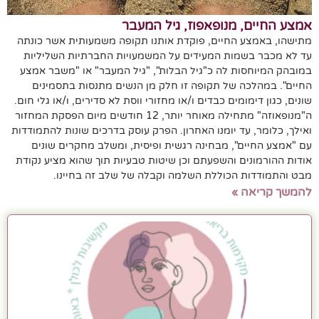
אמצע החיים, מנופאפוז, גיל המעבר
מתישהו, באמצע החיים, פוקדת אותנו תקופה משמעותית אשר כונתה
עד לא מכבר בשמות המעידים על המשמעויות החברתיות השליליות
במובהק המיוחסות לה כ"גיל הבלות", "גיל המעבר" או "משבר אמצע
החיים". במהלכה של תקופה זו חלק מן הנשים מתנסות בתסמינים
שונים, כגון דימומים כבדים ו/או מחזורי ווסת לא סדירים, ו/או גלי חום.
ה"מנופאוזה" מתחילה מאוחר יותר, 12 חודשים מיום הפסקת המחזור
ואילך, כלומר, עד יומנו האחרון. הפרק עוסק בדרכים שונות להתמודדות
עם "אמצע החיים", מבחינה רגשית ופיסית, ומשלב מחקרים שונים
אודות ההורמונים והשפעתם וכן שיטות טבעיות תוך שהוא מציע נקודת
מבט והתמודדות הכוללת השלמה וקבלה של שלב זה בחיינו.
להמשך קריאה »