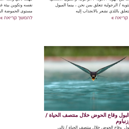
نثوية / الرجولية تتعلق بمن نحن ، بينما الميول
نفسه وتكوين بيئة غني
علق باللذي نشعر بالانجذاب إليه
مستوى الحموضة المط
קריאה »
להמשך קריאה »
ول وقاع الحوض خلال منتصف الحياة /
زنباوم
ل وقاع الحوض خلال منتصف الحياة / تالي