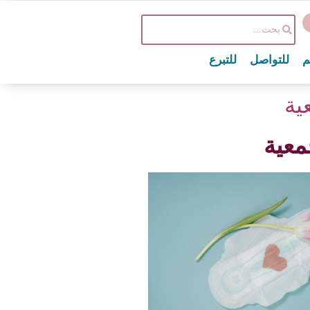
م
للتواصل
للتبرع
ية
معية