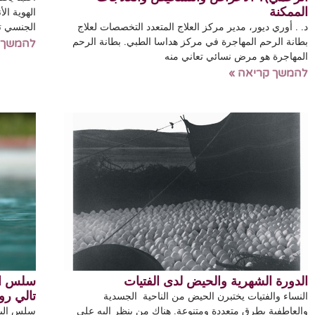
الممكنة
الهوية الأ
د. . أوري ديور، مدير مركز العلاج المتعدد التخصصات لعلاج
الجنسي تت
بطانة الرحم المهاجرة في مركز هداسا الطبي. بطانة الرحم
להמשך 
المهاجرة هو مرض نسائي تعاني منه
להמשך קריאה »
الدورة الشهرية والحيض لدى الفتيات
سلس الب
تالي رو
النساء والفتيات يختبرن الحيض من الناحية الجسدية
والعاطفية بطرق متعددة ومتنوعة. هناك من ينظر إليه على
سلس البو