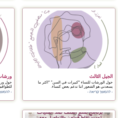
الجيل الثالث
ورشات 
حول الورشات للنساء “كبيرات في السن” “اكثر ما
حول ورش
يسعدني هو الشعور اننا ندعم بعض كنساء.
للطواقم 
- להמשך קריאה -
- להמשך