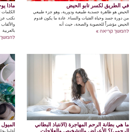
في الطريق لكسر تابو الحيض
ماذا يوج
الحيض هو ظاهرة جسدية طبيعية ودورية، وهو جزء طبيعي
الكلمات ت
من دورة جسد وحياة الفتيات والنساء. عادة ما يكون قدوم
نكتب عن ا
الحيض مؤشراًً للخصوبة والصحة، حيث أنه
والألقاب ا
بالعربية
להמשך קריאה »
להמשך 
ما هي بطانة الرحم المهاجرة (الانتباذ البطاني
الميول 
الرحمي)؟ الأعراض والتشخيص والعلاجات
أغلبنا يخل