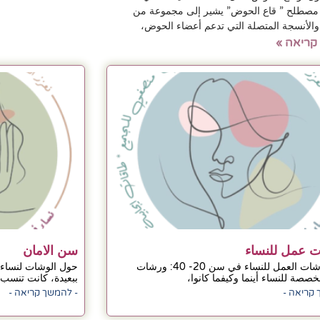
 مصطلح ” قاع الحوض” يشير إلى مجموعة من
والأنسجة المتصلة التي تدعم أعضاء الحوض،
קריאה »
 عمل للنساء
سن الامان
حول ورشات العمل للنساء في سن 20- 40: ورشات
حول الوشات لنساء
صصة للنساء أينما وكيفما كانوا،
ببعيدة، كانت تنسب 
 קריאה -
- להמשך קריאה -