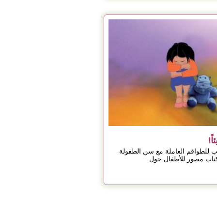
ً!
للطواقم العاملة مع سن الطفولة
كتاب مصور للأطفال حول