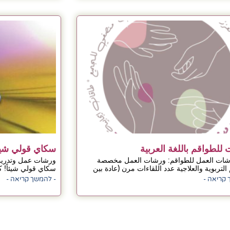
للطواقم باللغة العربية
سكاي قولي شيئا
ات العمل للطواقم: ورشات العمل مخصصة
ورشات عمل وتدريب 
التربوية والعلاجية عدد اللقاءات مرن (عادة بين
سكاي قولي شيئاً! 
 קריאה -
- להמשך קריאה -