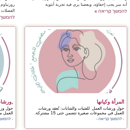
أنه سر يجب إخفاؤه، وبعضنا يرى فيه تجربة أنثوية
روزنباوم
العضلات 
להמשך קריאה »
להמשך 
المرأة وكيانها
,ورشات
حول ورشات العمل للفتيات والشابات: تُعقد ورشات
العمل في مجموعات صغيرة تتضمن حتى 15 مشتركة.
العمل مخ
- להמשך קריאה -
- להמשך