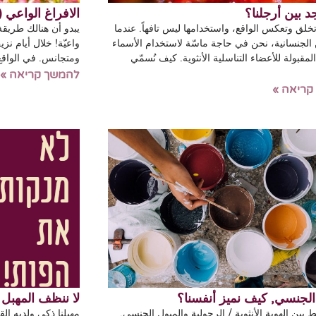
د بين أرجلنا؟
الافراغ الواعي (
خلق وتعكس الواقع، واستخدامها ليس تافهاً. عندما
يبدو أن هنالك طريقة
لجنسانية، نحن في حاجة ماسّة لاستخدام الأسماء
واعيّة! خلال أيام ن
لمقبولة للأعضاء التناسلية الأنثوية. كيف نُسمّي
ومتجانس. في الواقع
להמשך קריאה »
קריאה »
الجنسي, كيف نميز أنفسنا؟
لا ننظف المهبل
ط بين الهوية الأنثوية / الرجولية والميول الجنسي.
مهبلنا ذكي ولديه ا