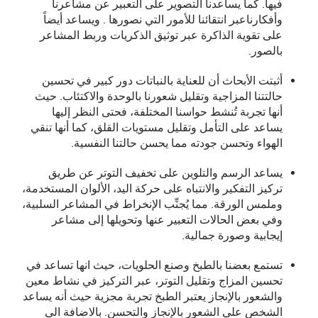
فيها. كما يساعدنا التصوير على التعبير عن مشاعرنا
وأفكارناعبر انتقائنا للأمور التي نصورها . ويساعد أيضاً
على تقوية الذاكرة عبر توثيق الذكريات وربط المشاعر
بالصور.
أثبتت الأبحاث أن للعناية بالنباتات دور كبير في تحسين
حالتتنا المزاجية وتقليل شعورنا بالوحدة والاكتئاب. حيث
أنها تجربة تُنشط حواسنا المختلفة، فحتى النظر إليها
يساعد على التأمل وتقليل مستويات القلق، كما أنها تنقي
الهواء وتحسن جودته مما يحسن حالتنا النفسية.
يساعد الرسم والتلوين على تخفيف التوتر عن طريق
تركيز التفكير والانتباه على حركة اليد، الألوان المستخدمة،
وملمس الورقة. مما يُجنِّب الإنخراط في المشاعر السلبية،
وفي بعض الحالات التعبير عنها وتحويلها إلى مشاعر
إيجابية وصورة جمالية.
تستمع بعضنا بالطبخ وصنع الحلويات، حيث انها تساعد في
تحسين المزاج وتقليل التوتر، عبر التركيز في نشاط معين
والشعور بالإنجاز يعتبر الطبخ تجربة مجزية حيث أنه يساعد
الشخص على الشعور بالإنجاز والتحسن. بالاضافة الى