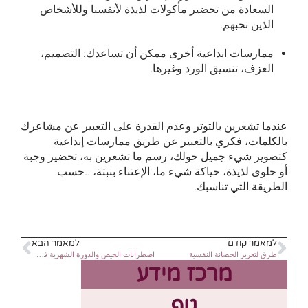
السعادة من تحضير مأكولات لذيذة لأنفسنا وللأشخاص
الذين نحبهم.
ممارسات ابداعية أخرى ممكن أن تساعدك: التصميم،
العزف، تنسيق الورد وغيرها.
عندما تشعرين بالتوتر وعدم القدرة على التعبير عن مشاعرك
بالكلمات، فكري بالتعبير عن طريق ممارسات إبداعية
كتصوير شيء جميل حولك، رسم ما تشعرين به، تحضير وجبة
أو حلوى لذيذة، حياكة شيء ما، الإعتناء بنبتة، ..حسب
الطريقة التي تناسبك.
למאמר קודם
למאמר הבא
طرق لتعزيز الحصانة النفسية
اضطرابات الحيض والدورة الشهرية في فترة الحرب
מרכז מידע
גוף