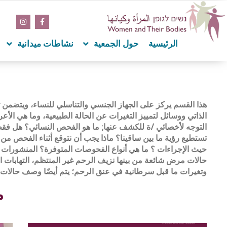
content
الرئيسية
حول الجمعية
نشاطات ميدانية
هذا القسم يركز على الجهاز الجنسي والتناسلي للنساء، ويتضمن
عضلة الرحم والتكيسات في الأنابيب ولكن أيضًا الأورام السرطانية ف
الذاتي ووسائل لتمييز التغيرات عن الحالة الطبيعية، وما هي الأ
الرحم والرحم والأنابيب. يعرض هذا القسم تفاصيل حول طرق 
التوجه لأخصائي /ة للكشف عنها; ما هو الفحص النسائي؟ هل فق
العلاجات الدوائية والجراحية لهذه الأمراض وذلك كي تكون النس
تستطيع رؤية ما بين ساقينا؟ ماذا يجب أن نتوقع أثناء الفحص من
حيث الإجراءات ؟ ما هي أنواع الفحوصات المتوفرة؟ المنشورات
حالات مرض شائعة من بينها نزيف الرحم غير المنتظم، التهابات 
وتغيرات ما قبل سرطانية في عنق الرحم؛ يتم أيضًا وصف حالات 
م