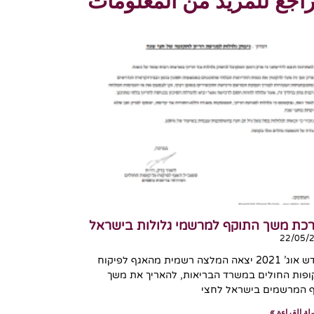
اجع للمزيد من المعلومات
כת משך התוקף למרשמי גלולות בישראל
22/05/
בחודש אוג’ 2021 יצאה המלצה רשמית מהאגף לפיקוח
ופות החולים במשרד הבריאות, להאריך את משך
 המרשמים בישראל לחצי
لة القراءة »