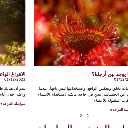
 يوجد بين أرجلنا؟
الافراغ الواع
01/12/2023
01/12/
ات تخلق وتعكس الواقع، واستخدامها ليس تافهاً. عندما
يبدو أن هنالك ط
 عن الجنسانية، نحن في حاجة ماسّة لاستخدام الأسماء
واعيّة! خلال أي
قاب المقبولة للأعضاء
لمواصلة القراءة »
لة القراءة »
2
1