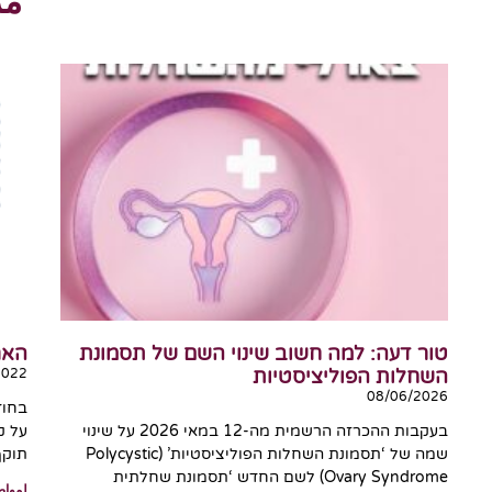
مر
טור דעה: למה חשוב שינוי השם של תסמונת
האר
השחלות הפוליציסטיות
2022
08/06/2026
בעקבות ההכרזה הרשמית מה-12 במאי 2026 על שינוי
על ק
שמה של ‘תסמונת השחלות הפוליציסטיות’ (Polycystic
תוקף
Ovary Syndrome) לשם החדש ‘תסמונת שחלתית
لمواص