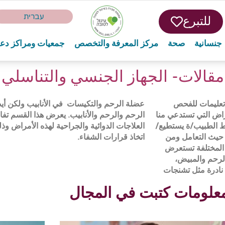
עברית
للتبرع
جنسانية
صحة
مركز المعرفة والتخصص
جمعيات ومراكز دع
مقالات- الجهاز الجنسي والتناسلي
 تعليمات للفحص
ي المبيضين وعنق
عراض التي تستدعي منا
التشخيص وتشكيلة من
ط الطبيب/ة يستطيع/
اء شريكات فعالات في
 حيث التعامل ومن
اتخاذ قرارات الشفاء.
 المختلفة تستعرض
الرحم والمبيض،
نادرة مثل تشنجات
علومات كتبت في المجال