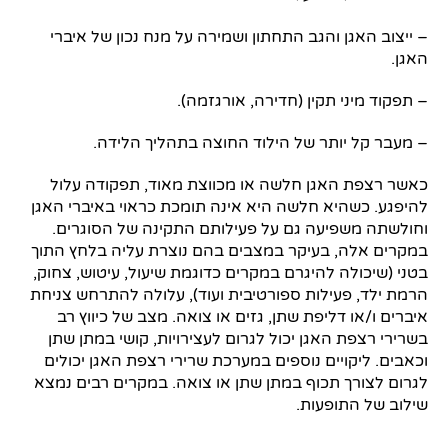
– ייצוב האגן והגב התחתון ושמירה על מנח נכון של איברי
האגן.
– תפקוד מיני תקין (חדירה, אורגזמה).
– מעבר קל יותר של הילוד החוצה בתהליך הלידה.
כאשר רצפת האגן חלשה או מכווצת מאוד, תפקודה עלול
להיפגע. כשהיא חלשה היא אינה תומכת כראוי באיברי האגן
וחולשתה משפיעה גם על פעילותם התקינה של הסוגרים.
במקרים אלה, בעיקר במצבים בהם נוצרת עליה בלחץ התוך
בטני (שיכולה להיגרם במקרים כדוגמת שיעול, עיטוש, צחוק,
הרמת ילד, פעילות ספורטיבית ועוד), עלולה להתרחש צניחת
איברים ו/או דליפת שתן, גזים או צואה. מצב של כיווץ רב
בשרירי רצפת האגן יכול לגרום לעצירויות, קושי במתן שתן
וכאבים. ליקויים נוספים במערכת שרירי רצפת האגן יכולים
לגרום לצורך תכוף במתן שתן או צואה. במקרים רבים נמצא
שילוב של התופעות.