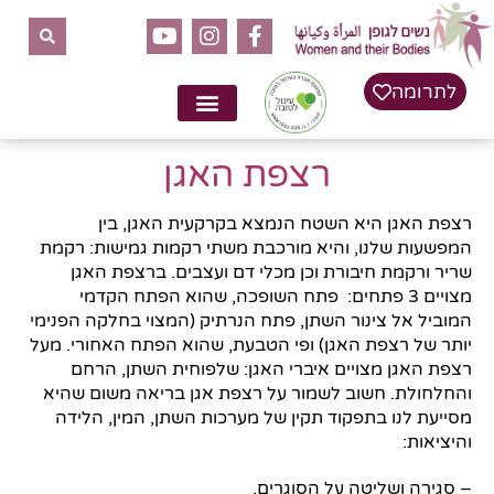
לתוכן
לתרומה
רצפת האגן
רצפת האגן היא השטח הנמצא בקרקעית האגן, בין
המפשעות שלנו, והיא מורכבת משתי רקמות גמישות: רקמת
שריר ורקמת חיבורת וכן מכלי דם ועצבים. ברצפת האגן
מצויים 3 פתחים: פתח השופכה, שהוא הפתח הקדמי
המוביל אל צינור השתן, פתח הנרתיק (המצוי בחלקה הפנימי
יותר של רצפת האגן) ופי הטבעת, שהוא הפתח האחורי. מעל
רצפת האגן מצויים איברי האגן: שלפוחית השתן, הרחם
והחלחולת. חשוב לשמור על רצפת אגן בריאה משום שהיא
מסייעת לנו בתפקוד תקין של מערכות השתן, המין, הלידה
והיציאות:
– סגירה ושליטה על הסוגרים.