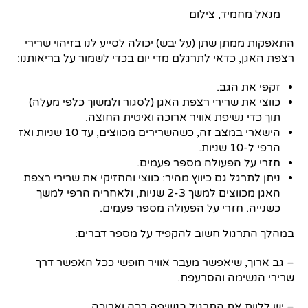
מנאל מחמיד, צילום
התאפקות ממתן שתן (על יבש) יכולה לסייע לנו בזיהוי שרירי
רצפת האגן, כדאי לתרגלם מדי יום בכדי לשמור על בריאותנו:
זקפי את הגב.
כווצי את שרירי רצפת האגן (לסגור ולמשוך כלפי מעלה)
תוך כדי נשיפת אוויר ארוכה ואיטית החוצה.
הישארי במצב זה, כשהשרירים מכווצים, עד 10 שניות ואז
הרפי ל-10 שניות.
חזרי על הפעולה מספר פעמים.
ניתן לתרגל גם כיווץ מהיר: כווצי והחזיקי את שרירי רצפת
האגן מכווצים למשך 2-3 שניות, ולאחריה הרפי למשך
כשנייה. חזרי על הפעולה מספר פעמים.
במהלך התרגול חשוב להקפיד על מספר דברים:
– גב ארוך, שיאפשר מעבר אוויר חופשי ככל האפשר דרך
שרירי הנשימה והסרעפת.
– יש ללוות את התרגול בנשיפה רכה וארוכה.