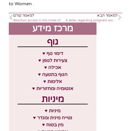
to Women .
למאמר הבא
למאמר קודם
Abortion access in the times of Coronavirus
A letter regarding pregnant woman and those giving birth in the shadow of the coronavirus pandemic
מרכז מידע
גוף
♥ דימוי גוף
♥ צעירות לגופן
♥ אכילה
♥ הגוף בתנועה
♥ אלימות
♥ אנטומיה ומחזוריות
מיניות
♥ מיניות
♥ נטייה מינית ומגדר
♥ מין בטוח