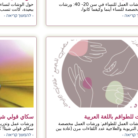
حول ورشات العمل للنساء في سن 20- 40: ورشات
حول الوشات لنساء
صصة للنساء أينما وكيفما كانوا،
ببعيدة، كانت تنسب 
 קריאה -
- להמשך קריאה -
للطواقم باللغة العربية
سكاي قولي شيئا
ات العمل للطواقم: ورشات العمل مخصصة
ورشات عمل وتدريب 
التربوية والعلاجية عدد اللقاءات مرن (عادة بين
سكاي قولي شيئاً! 
 קריאה -
- להמשך קריאה -