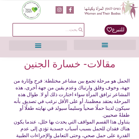
content
للتبرع
مقالات- خسارة الجنين
الحمل هو مرحلة تجمع بين مشاعر مختلطة: فرح وإثارة من
جهة، وخوف وقلق وارتباك وعدم يقين من جهة أخرى، هذه
المشاعر ترافق المرأة سواء اختارت ذلك أو لا. طوال هذه
المرحلة يعتقد معظمنا، أو على الأقل نرغب في تصديق, بأنه
سيكون لدينا حملًا صحياً وسليماً سيولد في نهايته طفلًا أو
طفلةً صحيين.
يتناول هذا القسم المواقف التي يحدث بها خلل، عندما يكون
هناك فقدان للحمل بسبب أسباب جسدية تؤدي إلى عدم
القدرة على حمل صحي، وحتى التعامل والإجراءات الطبية