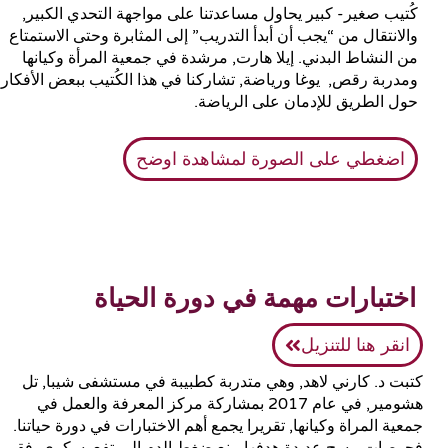
كُتيب صغير- كبير يحاول مساعدتنا على مواجهة التحدي الكبير,
والانتقال من “يجب أن أبدأ التدريب” إلى المثابرة وحتى الاستمتاع
من النشاط البدني. إيلا هارت, مرشدة في جمعية المرأة وكيانها
ومدربة رقص, يوغا ورياضة, تشاركنا في هذا الكُتيب ببعض الأفكار
حول الطريق للإدمان على الرياضة.
اضغطي على الصورة لمشاهدة اوضح
اختبارات مهمة في دورة الحياة
انقر هنا للتنزيل
كتبت د. كارني لاهد, وهي متدربة كطبيبة في مستشفى شيبا, تل
هشومير, في عام 2017 بمشاركة مركز المعرفة والعمل في
جمعية المراة وكيانها, تقريرا يجمع أهم الاختبارات في دورة حياتنا.
فحوصات مسح عديدة هدفها منع ضغط الدم المرتفع, سكري, فقر