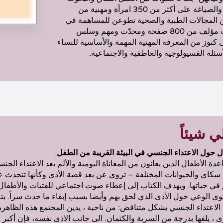
والمقابلات والكتابة والصياغة على أكثر من 350 امرأة ومهنية من
المجالات الطبية والصحية تطوعن للمساهمة في
المشروع. وهو كتاب مؤلف من 800 صفحة ومحدّث ومهم وسلس
 كنوز من المعرفة المهنية المهمة والأساسية للنساء
سئلة الفسيولوجية والعاطفية والاجتماعية.
 شيئاً
ل
حول
الاعتداء
الجنسي
في
البيئة
القريبة
من
الطفل
.
ة الأطفال الذين يعانون من المعاناة اليومية والألم بعد الاعتداء الج
 سكاي والحيوانات المختلفة – تروي عن بعد قصة الأذى وكأنها تتحدث 
ي حياتها. ويهدف الكتاب إلى إعطاء صوت اجتماعي للفتيات والأطفال 
 الوعي حول الأذى الذي لحق بهم وأيضا بسبب إبقاء ما حدث سراً. يتم
اعتداء الجنسي بشكل متناقض: من ناحية ، يدين المجتمع هذه الظاهرة 
رى ، يلفها بدرجة من السرية والكتمان. الى جانب الاذى نفسه، فإن أكبر