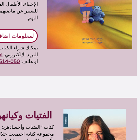
الإخفاء. الأطفال ا
للتعبير عن ماضيهم 
اليهم.
لمعلومات اضاف
يمكنك شراء الكتا
البريد الإلكتروني:
m
او هاتف:
050-8727514
الفتيات وكيان
كتاب “الفتيات وأجسادهن: يت