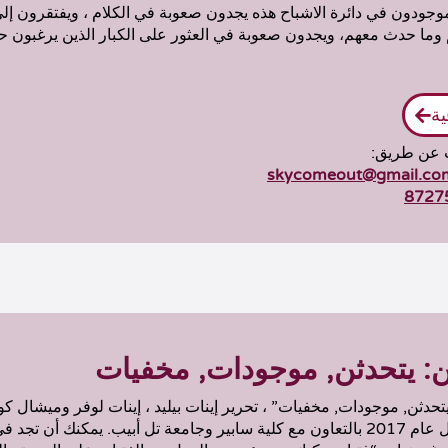
لموجودون في دائرة الاشباح هذه يجدون صعوبة في الكلام ، ويفتقرون إل
وما حدث معهم، ويجدون صعوبة في العثور على الكبار الذين يرغبون حق
ية
ب عن طريق:
skycomeout@gmail.co
هن: يتحدثن, موجودات, مخفيات
حدثن, موجودات, مخفيات” ، تحرير إينات بيليد ، إينات لوفر وميشال كو
مجموعة كتابة اجتمعت خلال عام 2017 بالتعاون مع كلية سابير وجامعة تل أبيب. يمكنك 