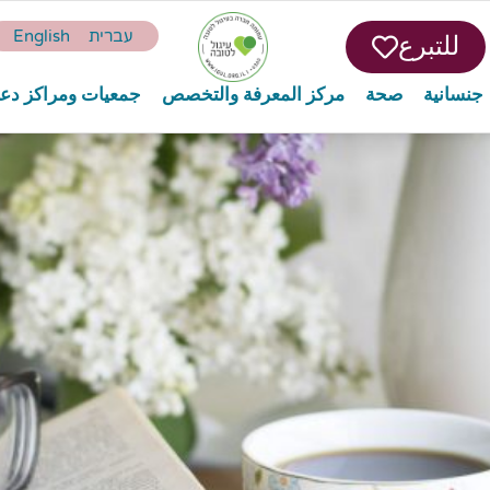
עברית
English
للتبرع
جنسانية
صحة
مركز المعرفة والتخصص
جمعيات ومراكز دع