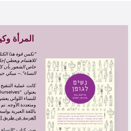
المرأة وكيا
“تكمن قوة هذا الكت
للاهتمام ويعطي إجا
خاص الشعور بأن كل
النساء
“.
– ميكي حي
كانت عملية التنقيح 
للنساء اللواتي يعشن
باللغة العبرية بواس
العربية عن طريق ال