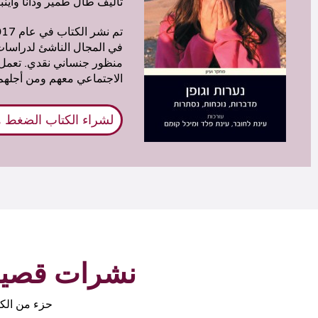
تأليف طال طمير ودانا واينب
في المجال الناشئ لدراسات 
منظور جنساني نقدي. تعمل ف
الاجتماعي معهم ومن أجلهم
لشراء الكتاب الضغط ه
نشرات قصيرة 
حزء من الكت