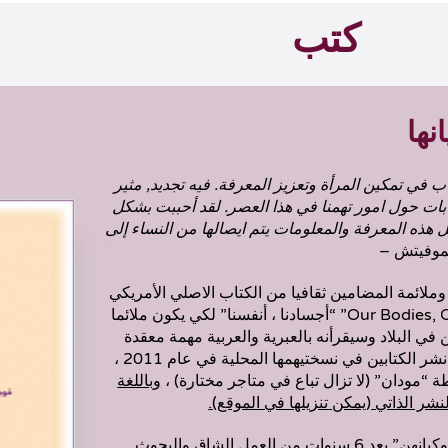
كتب
نها
اب في تمكين المرأة وتعزيز المعرفة
.
فيه تجديد
,
مثير
بات حول امور تهمنا في هذا العصر
.
لقد أحببت بشكل
 هذه المعرفة والمعلومات
يتم ايصالها من النساء إلى
موفيتش –
وملائمة المضامين ثقافيا من الكتاب الاصلي الأمريكي
بعنوان “Our Bodies, Ourselves” “أجسادنا ، أنفسنا” لكي يكون ملائما
 في البلاد وسيقرأنه بالعبرية والعربية مهمة معقدة
ومتعددة الأوجه. تم نشر الكتابين في نسختيهمها المحلية في عام 2011 ،
طة “مودان” (لا تزال تباع في متاجر مختارة) ،
وباللغة
نشر الذاتي
(
يمكن تنزيلها في الموقع
).
صدر كتاب “النساء وكيانهن” بعد 6 سنوات من العمل الشاق والبحوث