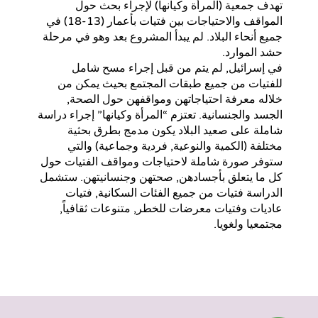
تهدف جمعية (المرأة وكيانها) لإجراء بحث حول
المواقف والاحتياجات بين فتيات بأعمار (13-18) في
جميع أنحاء البلاد. لم يبدأ المشروع بعد وهو في مرحلة
حشد الموارد.
في إسرائيل, لم يتم من قبل إجراء مسح شامل
للفتيات من جميع طبقات المجتمع بحيث يمكن من
خلاله معرفة احتياجاتهن ومواقفهن حول الصحة,
الجسد والجنسانية. تعتزم “المرأة وكيانها” إجراء دراسة
شاملة على صعيد البلاد يكون مدمج بطرق بحثية
مختلفة (الكمية والنوعية, فردية وجماعية) والتي
ستوفر صورة شاملة لاحتياجات ومواقف الفتيات حول
كل ما يتعلق بأجسادهن, صحتهن وجنسانيتهن. ستشمل
الدراسة فتيات من جميع الفئات السكانية, فتيات
عاديات وفتيات معرضات للخطر, متنوعات ثقافياً,
مجتمعيا ولغويا.