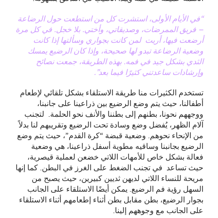
“في الأيام الأولى، استشرت كل من استطعت حول الرضاعة
– فريق الممرضات، وصديقاتي، وأختي. بلا خجل. في كل مرة
أرضعت فيها، أريت لمن كانت بجواري وسألتها إذا كانت
وضعية الرضاعة تبدو لها صحيحة، وإذا كان الرضيع يمسك
الثدي بشكل جيد في فمه. بهذه الطريقة، جمعت نصائح
وإرشادات ساعدتني كثيرًا فيما بعد”.
تستخدم الكثيرات منا طريقة الاستلقاء بشكل تلقائي لإطعام
أطفالنا، حيث يتم وضع الرضيع بين ذراعينا على جانبنا،
ووجههم نحونا، بطنهم إلى بطننا والأنف نحو الحلمة. لتجنب
آلام الظهر، يُفضل وضع وسادة تحت الرضيع وتقريبهم لنا بدلاً
من الإنحاء نحوهم. وضعية قبضة “كرة القدم”، حيث يتم وضع
الرضيع بجانبنا وساقيه مطوية أسفل ذراعينا، هي وضعية
فعالة بشكل خاص للأمهات اللاتي خضعن لعملية قيصرية،
حيث تساعد في تجنب الضغط على الغرز في البطن. كما إنها
مريحة للنساء اللاتي لديهن ثديين كبيرين، حيث يصبح من
السهل رؤية فم الرضيع. يمكن أيضًا الاستلقاء على الجانب
بجوار الرضيع، بطن مقابل بطن أثناء إطعامهم أثناء الاستلقاء
على الجانب مع وجوههم إلينا.