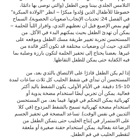
التلامس الجلدي بيننا وبين الطفل (والتي توصى بها دائمًا،
خصوصًا للأطفال الذين وُلدوا مبكرًا – انظر “الولادة المبكرة”
في الفصل 24: تحديات الإنجاب\صعوبات الخصوبة)، السماح
لهم بمص الإصبع قبل أن نعطيهم الثدي، وافراز اللبأ للحلمة –
يمكن أن تهدئ الطفل بحيث يمكنهم البدء في الأكل. من
المستحسن تجربة تغيير طريقة مسك الطفل وموقعه على
الثدي، حيث أن وضعيات مختلفة قد تكون أكثر فائدة من
غيرها. بعضنا يحتاج إلى تحفيز الحلمة لتكون بارزة وصلبة بما
فيه الكفاية حتى يمكن للطفل التقاطها.
إذا لم يكن الطفل قادرًا على الالتصاق بالثدي بعد، من
المستحسن أن تبدأي في شفط الحليب كل ثلاث ساعات لمدة
10-15 دقيقة. في الأيام الأولى، يكون الشفط باليد أكثر
فعالية. يمكن أن تجربي أيضًا استخدام مضخة يدوية أو
كهربائية يمكن التحكم في قوتها. فيما بعد، من المستحسن
استخدام مضخة كهربائية تسمح بالشفط المزدوج (في كلا
الثديين في نفس الوقت). تساعد المضخة في تحفيز الجسم
على الاستمرار في إنتاج الحليب حتى يتمكن الطفل من
الرضاعة بفعالية. يمكن استخدام حقنة صغيرة أو ملعقة
لتقطير الحليب في فم الطفل.