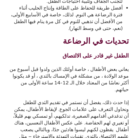
لتجنب الجفاف وتلبية احتياجات الطفل.
أفضل طريقة للحفاظ على الطاقة وإنتاج الحليب أثناء
فترة الرضاعة هي النوم. لذلك، خاصة في الأسابيع الأولى،
من الأفضل أن تذهبي للنوم في كل مرة ينام فيها الطفل
(نعم، حتى في وسط النهار).
تحديات في الرضاعة
الطفل غير قادر على الالتصاق
يعاني بعض الأطفال ، خاصة أولئك الذين ولدوا قبل أسبوع من
موعد الولادة ، من مشكلة في الإمساك بالثدي ، أو قد يكونوا
أكثر نعاسًا من المعتاد خلال الـ 12-14 ساعة الأولى من
حياتهم.
إذا حدث ذلك، يفضل أن نستمر في تقديم الثدي للطفل
ونحاول التعرف على علامات الجوع. لإيقاظ الأطفال، يمكن
أن تدغدغي أقدامهم الصغيرة، تدلكيهم، أو تمسكي بهم قليلاً،
أو تغيري لهم الحفاضة. على عكس الأطفال النعسين، هناك
أطفال يقظون لكنهم ليسوا هادئين جدًا، وبالتالي يصعب
عليهم الالتصاق بالثدي. تقنيات التهدئة والاسترخاء – مثل