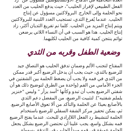
الغدة النخامية في الدماغ. الاوكسايتوسين مسؤول عن “رد
الفعل الطبيعي لإفراز الحليب”، حيث يدفع الحليب من الغدد
نحو الحلمة وإلى الخارج. البرولاكتين مسؤول عن إنتاج
الحليب. عندما يُفرغ الثدي، تستجيب الغدد اللبنية للبرولاكتين
ويتم إنتاج المزيد من الحليب. كلما تم تفريغ الثديان أكثر، زاد
إنتاج الحليب. هذا هو السبب في أن النساء اللاتي يرضعن
توائم ينتجن كمية كافية من الحليب لكليهما.
وضعية الطفل وقربه من الثدي
المفتاح لتجنب الألم وضمان تدفق الحليب هو التصاق جيد
للرضيع بالثدي، حيث يجب أن يدخل الرضيع أكبر قدر ممكن
من الثدي في فمه ولا يجب أن يضغط الحلمة بين الشفتين في
الجزء الأمامي من الفم (واحدة من الطرق لتوضيح ذلك هو أن
شفتي الرضيع يجب أن تبدو وكأنها “أسد يزأر ” وليس “خنزير
يلملم شفتيه”). لتثبيت الرضيع، من المفضل دعم الثدي
بالأصابع بعيدًا عن الحلمة والتأكد من ألا تعوق الأصابع الرضيع.
ثم، يمكن تحفيز مركز الشفة السفلي للرضيع باستخدام
الحلمة لتنشيط رد الفعل اللاإرادي للبحث. عندما يفتح الرضيع
فمه بشكل واسع، يجب علينا أن نحتضن الرضيع بشكل يجعل
الحلمة عميقة في فمه ويبدأ الحليب في التدفق بسهولة.