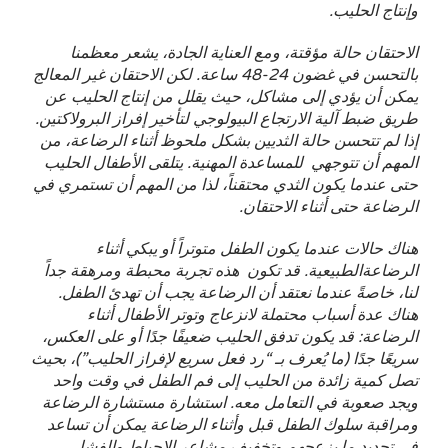
وإنتاج الحليب.
الاحتقان حالة مؤقتة، ومع العناية الجادة، يشعر معظمنا
بالتحسن في غضون 24-48 ساعة. لكن الاحتقان غير المعالج
يمكن أن يؤدي إلى مشاكل، حيث يقلل من إنتاج الحليب عن
طريق ضبط آلية الارتجاع البيولوجي لتأخير إفراز البرولاكتين.
إذا لم تتحسن حالة الثديين بشكل ملحوظ أثناء الرضاعة، من
المهم أن تتوجهي للمساعدة المهنية. يتلقى الأطفال الحليب
حتى عندما يكون الثدي محتقناً، لذا من المهم أن تستمري في
الرضاعة حتى أثناء الاحتقان.
هناك حالات عندما يكون الطفل متوتراً أو يبكي أثناء
الرضاعةالطبيعية. قد تكون هذه تجربة محبطة ومرهقة جداً
لنا، خاصةً عندما نعتقد أن الرضاعة يجب أن تهدئ الطفل.
هناك عدة أسباب محتملة لانزعاج وتوتر الأطفال أثناء
الرضاعة: قد يكون تدفق الحليب ضعيفًا جدًا أو على العكس،
سريعًا جدًا (ما يُعرف بـ “رد فعل سريع لإفراز الحليب”)، بحيث
تصل كمية زائدة من الحليب إلى فم الطفل في وقت واحد
ويجد صعوبة في التعامل معه. استشارة مستشارة الرضاعة
ومراقبة سلوك الطفل قبل وأثناء الرضاعة يمكن أن تساعد
في تحديد ما يزعجهم وتخفيف مشاعر الإحباط والفشل.