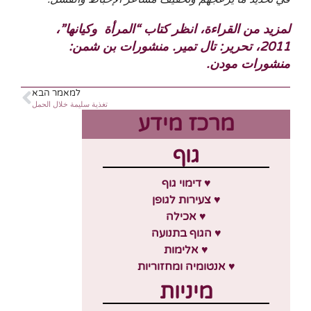
لمزيد من القراءة، انظر كتاب “المرأة وكيانها”،
2011، تحرير: تال تمير. منشورات بن شمن:
منشورات مودن.
למאמר הבא
تغذية سليمة خلال الحمل
מרכז מידע
גוף
♥ דימוי גוף
♥ צעירות לגופן
♥ אכילה
♥ הגוף בתנועה
♥ אלימות
♥ אנטומיה ומחזוריות
מיניות