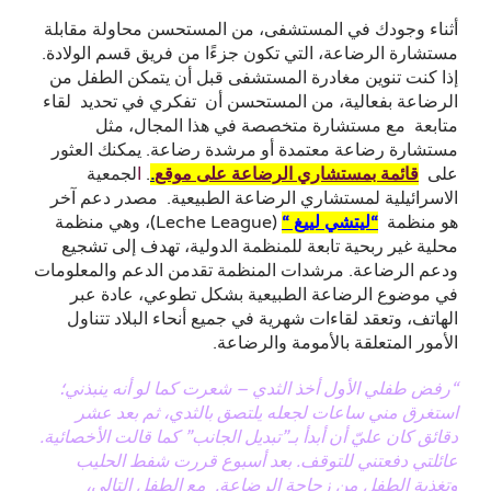
أثناء وجودك في المستشفى، من المستحسن محاولة مقابلة
مستشارة الرضاعة، التي تكون جزءًا من فريق قسم الولادة.
إذا كنت تنوين مغادرة المستشفى قبل أن يتمكن الطفل من
الرضاعة بفعالية، من المستحسن أن تفكري في تحديد لقاء
متابعة مع مستشارة متخصصة في هذا المجال، مثل
مستشارة رضاعة معتمدة أو مرشدة رضاعة. يمكنك العثور
على
قائمة بمستشاري الرضاعة على موقع
.
.
ا
لجمعية
الاسرائيلية لمستشاري الرضاعة الطبيعية. مصدر دعم آخر
هو منظمة
“ليتشي لييغ “
(Leche League)، وهي منظمة
محلية غير ربحية تابعة للمنظمة الدولية، تهدف إلى تشجيع
ودعم الرضاعة. مرشدات المنظمة تقدمن الدعم والمعلومات
في موضوع الرضاعة الطبيعية بشكل تطوعي، عادة عبر
الهاتف، وتعقد لقاءات شهرية في جميع أنحاء البلاد تتناول
الأمور المتعلقة بالأمومة والرضاعة.
“رفض طفلي الأول أخذ الثدي – شعرت كما لو أنه ينبذني؛
استغرق مني ساعات لجعله يلتصق بالثدي، ثم بعد عشر
دقائق كان عليّ أن أبدأ بـ”تبديل الجانب” كما قالت الأخصائية.
عائلتي دفعتني للتوقف. بعد أسبوع قررت شفط الحليب
وتغذية الطفل من زجاجة الرضاعة. مع الطفل التالي،