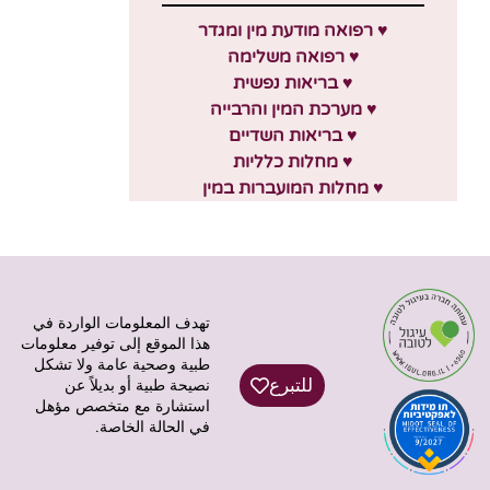
♥ רפואה מודעת מין ומגדר
♥ רפואה משלימה
♥ בריאות נפשית
♥ מערכת המין והרבייה
♥ בריאות השדיים
♥ מחלות כלליות
♥ מחלות המועברות במין
تهدف المعلومات الواردة في
هذا الموقع إلى توفير معلومات
طبية وصحية عامة ولا تشكل
للتبرع
نصيحة طبية أو بديلاً عن
استشارة مع متخصص مؤهل
في الحالة الخاصة.