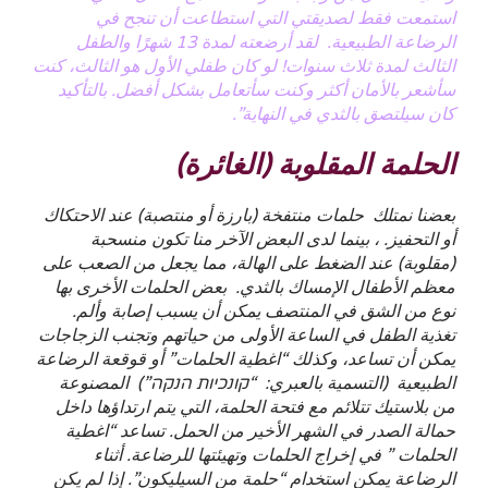
استمعت فقط لصديقتي التي استطاعت أن تنجح في
الرضاعة الطبيعية. لقد أرضعته لمدة 13 شهرًا والطفل
الثالث لمدة ثلاث سنوات! لو كان طفلي الأول هو الثالث، كنت
سأشعر بالأمان أكثر وكنت سأتعامل بشكل أفضل. بالتأكيد
كان سيلتصق بالثدي في النهاية”.
الحلمة المقلوبة (الغائرة)
بعضنا نمتلك حلمات منتفخة (بارزة أو منتصبة) عند الاحتكاك
أو التحفيز. ، بينما لدى البعض الآخر منا تكون منسحبة
(مقلوبة) عند الضغط على الهالة، مما يجعل من الصعب على
معظم الأطفال الإمساك بالثدي. بعض الحلمات الأخرى بها
نوع من الشق في المنتصف يمكن أن يسبب إصابة وألم.
تغذية الطفل في الساعة الأولى من حياتهم وتجنب الزجاجات
يمكن أن تساعد، وكذلك “اغطية الحلمات” أو قوقعة الرضاعة
الطبيعية (التسمية بالعبري:
“קונכיות הנקה”)
المصنوعة
من بلاستيك تتلائم مع فتحة الحلمة، التي يتم ارتداؤها داخل
حمالة الصدر في الشهر الأخير من الحمل. تساعد “اغطية
الحلمات ” في إخراج الحلمات وتهيئتها للرضاعة. أثناء
الرضاعة يمكن استخدام “حلمة من السيليكون”. إذا لم يكن