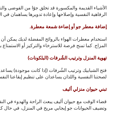
الأشياء القديمة والمكسورة قد تخلق جوًا من الفوضى وال
الرفاهية النفسية وإصلاحها وإعادة تدويرها يساهمان في ال
إضافة معطر جو أو إضاءة شمعة معطرة.
استخدام معطرات الهواء بالروائح المفضلة لديك يمكن أن يع
المزاج. كما تمنح فرصة للاسترخاء والتركيز أو الاستمتا
تهوية المنزل وترتيب الشُرفات (البلكونات)
فتح الشبابيك وترتيب الشُرفات (إذا كانت موجودة) يساعد 
لصحتنا النفسية واللذان يساعدان على تنظيم إيقاعنا النفسي
تبني حيوان منزلي أليف
قضاء الوقت مع حيوان أليف يبعث الراحة والهدوء في الن
وتضيف الحيوانات جو إيجابي مريح في المنزل، في حال كنتِ