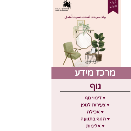
מרכז מידע
גוף
♥ דימוי גוף
♥ צעירות לגופן
♥ אכילה
♥ הגוף בתנועה
♥ אלימות