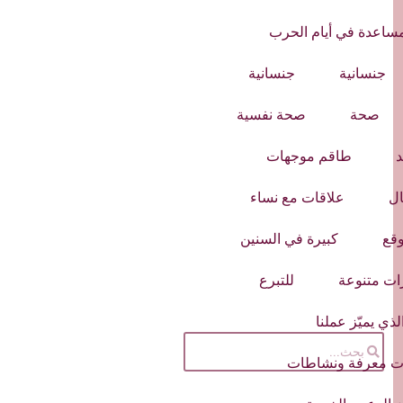
مساعدة في أيام الحرب
جنسانية
جنسانية
صحة
صحة نفسية
د
طاقم موجهات
ال
علاقات مع نساء
وقع
كبيرة في السنين
ت متنوعة
للتبرع
لذي يميّز عملنا
ت معرفة ونشاطات