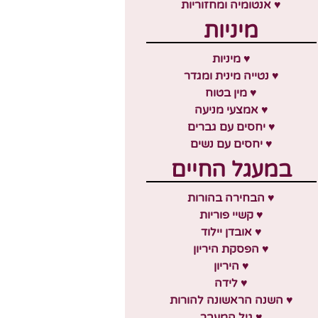
♥ אנטומיה ומחזוריות
מיניות
♥ מיניות
♥ נטייה מינית ומגדר
♥ מין בטוח
♥ אמצעי מניעה
♥ יחסים עם גברים
♥ יחסים עם נשים
במעגל החיים
♥ הבחירה בהורות
♥ קשיי פוריות
♥ אובדן יילוד
♥ הפסקת היריון
♥ היריון
♥ לידה
♥ השנה הראשונה להורות
♥ גיל המעבר