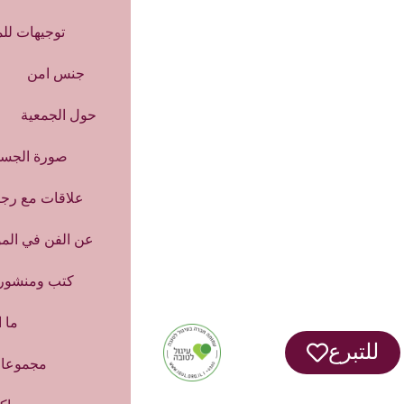
توجيهات لل
جنس امن
حول الجمعية
صورة الجس
علاقات مع رج
عن الفن في الم
كتب ومنشورا
ما ا
للتبرع
مجموعا