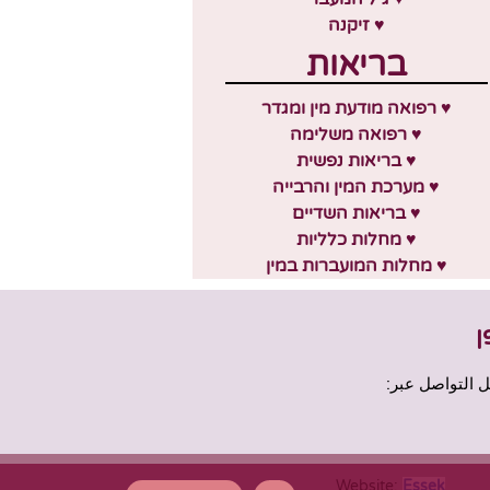
♥ זיקנה
בריאות
♥ רפואה מודעת מין ומגדר
♥ רפואה משלימה
♥ בריאות נפשית
♥ מערכת המין והרבייה
♥ בריאות השדיים
♥ מחלות כלליות
♥ מחלות המועברות במין
ן
التواصل عبر:
Website:
Essek