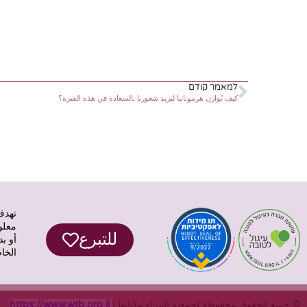
למאמר קודם
كيف نُوازن هرموناتنا لنزيد شعورنا بالسعادة في هذه الفترة؟
تهدف
معلو
للتبرع
أو ب
الخا
© جميع الحقوق محفوظة لجمعية المراة وكيانها |
https://www.wtb.org.il