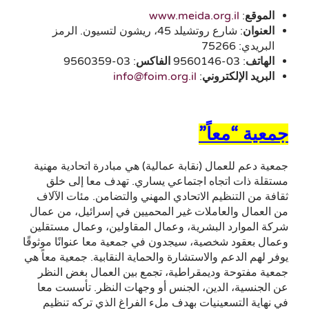
الموقع
:
www.meida.org.il
العنوان
: شارع روتشيلد 45، ريشون لتسيون. الرمز
البريدي: 75266
الهاتف
: 03-9560146
الفاكس
: 03-9560359
البريد الإلكتروني
:
info@foim.org.il
جمعية “معاً”
جمعية دعم للعمال (نقابة عمالية) هي مبادرة اتحادية مهنية
مستقلة ذات اتجاه اجتماعي يساري. تهدف معا إلى خلق
ثقافة من التنظيم الاتحادي المهني والتضامن. مئات الآلاف
من العمال والعاملات غير المحميين في إسرائيل، من عمال
شركة الموارد البشرية، وعمال المقاولين، وعمال مستقلين
وعمال بعقود شخصية، سيجدون في جمعية معا عنوانًا موثوقًا
يوفر لهم الدعم والاستشارة والحماية النقابية. جمعية معاً هي
جمعية مفتوحة وديمقراطية، تجمع بين العمال بغض النظر
عن الجنسية، الدين، الجنس أو وجهات النظر. تأسست معا
في نهاية التسعينيات بهدف ملء الفراغ الذي تركه تنظيم