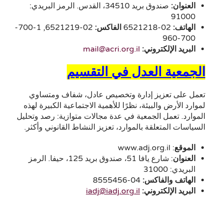
العنوان:
صندوق بريد 34510، القدس. الرمز البريدي:
91000
الهاتف
:
02-6521218
الفاكس
:
02-6521219, 1-700-
700-960
البريد الإلكتروني:
mail@acri.org.il
الجمعية العدل في التقسيم
تعمل على تعزيز إدارة وتخصيص عادل، شفاف ومتساوي
لموارد الأرض والبيئة، نظرًا للأهمية الاجتماعية الكبيرة لهذه
الموارد. تعمل الجمعية في عدة مجالات متوازية: رصد وتحليل
السياسات المتعلقة بالموارد، تعزيز النشاط القانوني وأكثر.
الموقع
: www.adj.org.il
العنوان
: شارع يافا 51، صندوق بريد 125، حيفا. الرمز
البريدي: 31000
الهاتف والفاكس:
04-8555456
البريد الإلكتروني:
iadj@iadj.org.il