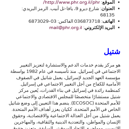
الموقع
:
http://www.phr.org.il/phr/
العنوان
: شارع ديرو 9، يافا-تل أبيب. الرمز البريدي:
68135
الهاتف
: 036873718 الفاكس: 03-6873029
البريد الإلكتروني
:
mail@phr.org.il
شتيل
هو مركز يقدم خدمات الدعم والاستشارة لتعزيز التغيير
الاجتماعي في إسرائيل. منذ تأسيسه في عام 1982 بواسطة
مؤسسة العهد الجديد لإسرائيل، يعمل شاتيل في الصفوف
الأمامية للكفاح من أجل التغيير الاجتماعي في إسرائيل.
كمنظمة رائدة في إسرائيل في بناء القدرات، يُعين مركز
شتيل مستشارًا متخصصًا للمجلس الاقتصادي والاجتماعي
للأمم المتحدة (ECOSOC). ينضم هذا التعيين إلى وضع شاتيل
الخاص في الأمم المتحدة، ككيان يعزز أهداف الأمم المتحدة.
يعمل شتيل من أجل العدالة الاجتماعية والاقتصادية، وحقوق
الإنسان والمواطن، والتعددية الدينية والثقافية، والمهاجرين
الإثيوبيين ومهاجري الاتحاد السوفيتي السابقة، وتعزيز حقوق