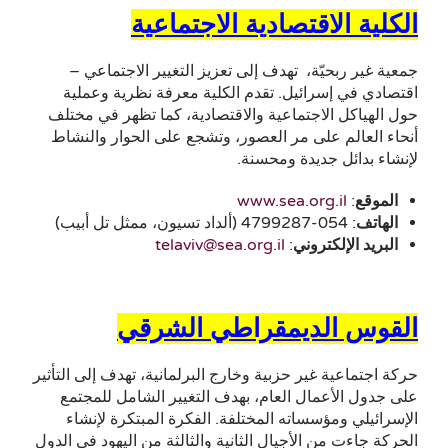
الكلية الاقتصادية الاجتماعية
جمعية غير ربحيّة، تهدف إلى تعزيز التغيير الاجتماعي –
اقتصادي في إسرائيل. تقدم الكلية معرفة نظرية وعملية
حول الهياكل الاجتماعية والاقتصادية، كما تظهر في مختلف
أنحاء العالم على مر العصور، وتشجع على الحوار والنشاط
لإنشاء بدائل جديدة ومحسنة.
الموقع
:
www.sea.org.il
الهاتف
: 054-4799287 (ألداد تسيون، ممثل تل أبيب)
البريد الإلكتروني
:
telaviv@sea.org.il
القوس الديمقراطي الشرقي
حركة اجتماعية غير حزبية وخارج البرلمانية، تهدف إلى التأثير
على جدول الأعمال العام، بهدف التغيير الشامل للمجتمع
الإسرائيلي ومؤسساته المختلفة. الفكرة المبتكرة لإنشاء
الحركة جاءت من الأجيال الثانية والثالثة من اليهود في الدول