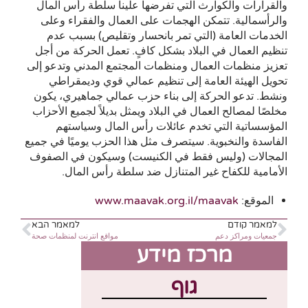
والقرارات والكوارث التي تفرضها علينا سلطة رأس المال
والرأسمالية. تتمكن الهجمات على العمال والفقراء وعلى
الخدمات العامة (التي تمر بانحسار وتقليص) بسبب عدم
تنظيم العمال في البلاد بشكل كافٍ. تعمل الحركة من أجل
تعزيز منظمات العمال ومنظمات المجتمع المدني وتدعو إلى
تحويل الهيئة العامة إلى تنظيم عمالي قوي وديمقراطي
ونشط. تدعو الحركة إلى بناء حزب عمالي جماهيري، يكون
مخلصًا لمصالح العمال في البلاد ويمثل بديلاً لجميع الأحزاب
المؤسساتية التي تخدم عائلات رأس المال وسياستهم
الفاسدة والنخبوية. سيتصرف مثل هذا الحزب يوميًا في جميع
المجالات (وليس فقط في الكنيست) وسيكون في الصفوف
الأمامية للكفاح غير المتنازل ضد سلطة رأس المال.
الموقع:
www.maavak.org.il/maavak
למאמר קודם
למאמר הבא
جمعيات ومراكز دعم
مواقع انترنت لمنظمات صحة
מרכז מידע
גוף