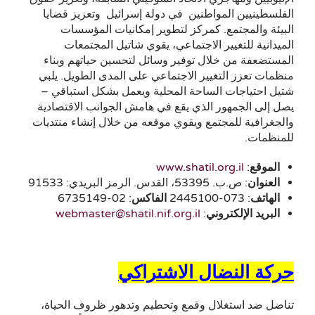
الفلسطينيين المواطنين في دولة إسرائيل وتعزيز قضايا
البيئة والمجتمع. كمركز لتطوير إمكانيات المؤسسات
الميدانية للتغيير الاجتماعي، يقوي شاتيل المجتمعات
المستضعفة من خلال توفير وسائل لتحسين حياتهم وبناء
منظمات تعزز التغيير الاجتماعي على المدى الطويل. يلبي
شتيل احتياجات الساحة المحلية ويعمل بشكل استباقي –
يصل إلى الجمهور الذي يقع في هامش الجوانب الاقتصادية
والجغرافية للمجتمع ويقوي موقعه من خلال إنشاء منتديات
للمنظمات.
الموقع
:
www.shatil.org.il
العنوان
: ص.ب. 53395، القدس. الرمز البريدي: 91533
الهاتف
: 073-2445100
الفاكس
: 02-6735149
البريد الإلكتروني
:
webmaster@shatil.nif.org.il
حركة النضال الاشتراكي
تناضل ضد استغلال وقمع وتحطيم وتدهور ظروف الحياة،