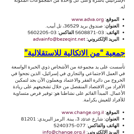
الإسرائيلي بأسره وعلى كل واحدة من المجموعات المكونة
له.
الموقع
:
www.adva.org
العنوان
: صندوق بريد 36529، تل أبيب.
الهاتف
: 03-5608871
الفاكس:
03-5602205
البريد الإلكتروني:
advainfo@bezeqint.net
جمعية “من الاتكالية للاستقلالية”
تأسست على يد مجموعة من الأشخاص ذوي الخبرة الواسعة
في العمل الاجتماعي والتجاري في إسرائيل، الذين نجحوا في
الخروج من دائرة الفقر والاعتماد ويعملون الآن بجد لتمكين
الأفراد من الاقتصاد المنفصل من خلال تشجيعهم على ريادة
الأعمال. المبدأ القائم على نشاطنا هو: توفير فرص متساوية
للأفراد للعيش بكرامة.
الموقع
:
www.change.org.il
العنوان
: شارع عدעد 3، يبنة. الرمز البريدي: 81201
الهاتف
والفاكس
: 077-5240375
البريد الإلكتروني
:
info@change.org.il