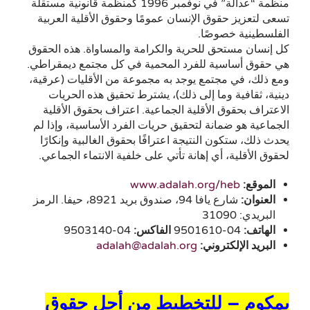
منظمة “عدالة” في نوفمبر 1996 كمنظمة قانونية مستقلة
تسعى لتعزيز حقوق الإنسان عمومًا وحقوق الأقلية العربية
الفلسطينية خصوصًا.
كل إنسان مستحق للحرية والكرامة والمساواة. هذه الحقوق
هي حقوق أساسية للفرد المحمية في كل مجتمع ديمقراطي.
ومع ذلك، في مجتمع يوجد به مجموعة من الأقليات (عرقية،
دينية، ثقافية وما إلى ذلك)، يشترط تحقيق هذه الحريات
الاعتراف بحقوق الأقلية الجماعية. اعتراف بحقوق الأقلية
الجماعية هو ضمانة لتحقيق حريات الفرد الأساسية، وإذا لم
يحدث ذلك، ستكون النتيجة اعترافًا بحقوق الغالبية وإنكارًا
لحقوق الأقلية، أي إهانة تأتي على خلفية الانتماء الجماعي.
الموقع:
www.adalah.org/heb
العنوان:
شارع يافا 94، صندوق بريد 8921، حيفا. الرمز
البريدي: 31090
الهاتف
:
04-9501610
الفاكس
:
04-9503140
البريد الإلكتروني:
adalah@adalah.org
بمكوم – للتخطيط من أجل حقوق