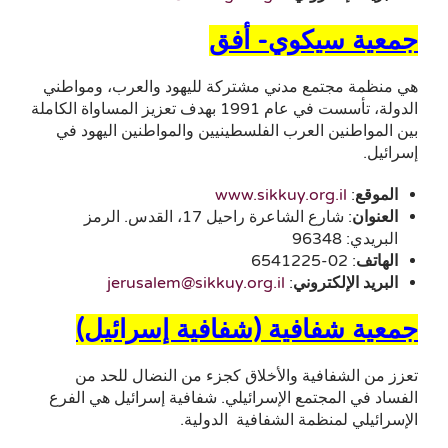
جمعية سيكوي- أفق
هي منظمة مجتمع مدني مشتركة لليهود والعرب، ومواطني
الدولة، تأسست في عام 1991 بهدف تعزيز المساواة الكاملة
بين المواطنين العرب الفلسطينيين والمواطنين اليهود في
إسرائيل.
الموقع
:
www.sikkuy.org.il
العنوان
: شارع الشاعرة راحيل 17، القدس. الرمز
البريدي: 96348
الهاتف
: 02-6541225
البريد الإلكتروني
:
jerusalem@sikkuy.org.il
جمعية شفافية (شفافية إسرائيل)
تعزز من الشفافية والأخلاق كجزء من النضال للحد من
الفساد في المجتمع الإسرائيلي. شفافية إسرائيل هي الفرع
الإسرائيلي لمنظمة الشفافية الدولية.