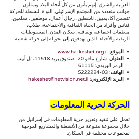
العربية والشرق. إنهم يأتون من كل أنحاء البلاد ويمثلون
جوانب متعددة من المجتمع الإسرائيلي. النواة النشطة للحركة
تتضمن أكاديميين، ناشطين، رجال أعمال، موظفين، معلمين،
فنانين وأفراد من الحياة الثقافية والاجتماعية، طلاب،
منظمات اجتماعية وثقافية، سكان المدن، المستوطنات
الريفية والأحياء، الذين يهدفون إلى تحويله إلى حركة شعبية.
الموقع
:
www.ha-keshet.org.il
العنوان
: شارع مافو 20، صندوق بريد 11518، تل أبيب.
الرمز البريدي: 61115
الهاتف
: 03-5222224
البريد الإلكتروني
:
hakeshet@netvision.net.il
الحركة لحرية المعلومات
تعمل على تنفيذ وتعزيز حرية المعلومات في إسرائيل من
خلال مجموعة متنوعة من الأنشطة والمشاريع الموجهة
لمجموعات مختلفة في السكان.