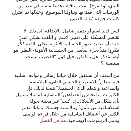
الثدي، أو الفرج). تمت مناقشة هذه القضية في عدد من
الورشات التي قمنا بها وتناولنا الموضوع، وخلالها تم اقتراح
كلمات جديدة مُؤنثة الضمير.
ليس لدينا اسم أو ضمير شامل. بالإضافة إلى ذلك، لا
تقتصر المشكلة على تغيير الاسم أو اللقب بشكلٍ عينيّ.
حيث أن تعقيد تصور الجنسانية الأنثوية يتجلى باللغة ككُل.
فكروا مثلاً بجزء أساسي من الجنسانية الأنثوية- البظر، هو
أيضاً مُذكر. هل يمكنكن تخيل قول “القضيب ليست
منتصبة”؟
من المعتاد أن نستقبل خلال حياتنا رسائل ومواقف سلبية
فيما يتعلق ُ بالاستمتاع الجنسي الذاتي، الملامسة
والمداعبة والتعلم الذاتي لجسمنا. ّ نتيجة لذلك، فإن
الكثيرات منا تخشين أعضاءهن ُ التناسلية كما ملامستها ِ
بأي شكل من الأشكال. إذا كنت َ غير معنية بجولة
استكشافية عبر تأمل ّ وملامسة جسمك، يمكنك تعلم
الكثير عن أعضائك التناسلية من خلال قراءة الوصف
وتأمل الرسومات الإيضاحية،
هنا في الفصل.