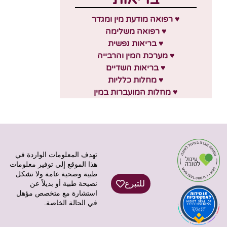
♥ רפואה מודעת מין ומגדר
♥ רפואה משלימה
♥ בריאות נפשית
♥ מערכת המין והרבייה
♥ בריאות השדיים
♥ מחלות כלליות
♥ מחלות המועברות במין
تهدف المعلومات الواردة في
هذا الموقع إلى توفير معلومات
طبية وصحية عامة ولا تشكل
للتبرع
نصيحة طبية أو بديلاً عن
استشارة مع متخصص مؤهل
في الحالة الخاصة.