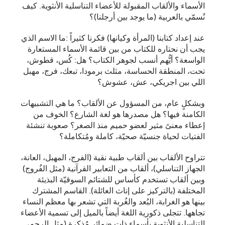
الأسماء والألقاب المقبولة للأعضاء التناسلية الأنثوية. كيف
نُسمّي بالعربية (ما يوجد بين أرجلنا)؟
عند إعداد كتابنا (المرأة وكيانها) فكرنا كثيراً :ما الاسم الذي
يجب أن نحتاره للكتاب من بين قائمة الأسماء المستعارة
الواسعة؟ أيُّهم أنسب لجوهر الكتاب؟ هل: كُس، قطوش،
تحت، المنطقة الحساسة، مثلث برمودا، تبعك، فرج، مهبل
اللي بين اجريكي، عش، عشوش؟
وبشكلٍ عام، من المسؤول عن الألقاب؟ ما هي التشبيهات
الكامنة فيها؟ هل مصدرها هو لغة الشارع؟ الخوف من
إعطاء معنىً مثير لعضو حميم منذ الصغر؟ صعوبة تنشئة
الفتيات لحياة جنسيّة صحيّة، كاملة ومُتكاملة؟
تتراوح الألقاب بين ألقاب طبية نقية (الفرج، المهبل، العانة،
الجهاز التناسلي)، ألقاب من التعابير القرآنية (مثل الفُروج)
وبين ألقاب تستخدم كأساس للشتائم السوقيّة البذيئة
المختلفة (بالتركيز على إناث العائلة). القاسم المشترك
بينها هو الغرابة، البُعد والغُربة التي تشعر بها معظم النساء
تجاهها. تتجلى ذكورية اللغة أيضاً بالميل إلى تسمية الأعضاء
التناسلية الأنثوية بأسماء ذات ضمائر مُذكرة (مثل الرحم،