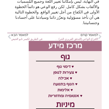
في النهاية، ليس بإمكاننا تغيير اللغة وجميع المُسميات
والألقاب بشكل كامل. لكن رفع الوعي هو دائماً الخطوة
الأولى في الكفاح من أجل تغيير الواقع. والخطوة التالية
هي أن نأخذ مسؤولية ونعزّز ذاتنا وسيادتنا على أجسادنا
وجنسانيتنا.
למאמר קודם
למאמר הבא
الافراغ الواعي (التدفق الغريزي الحر) ، ما هو؟
في الطريق لكسر تابو الحيض
מרכז מידע
גוף
♥ דימוי גוף
♥ צעירות לגופן
♥ אכילה
♥ הגוף בתנועה
♥ אלימות
♥ אנטומיה ומחזוריות
מיניות