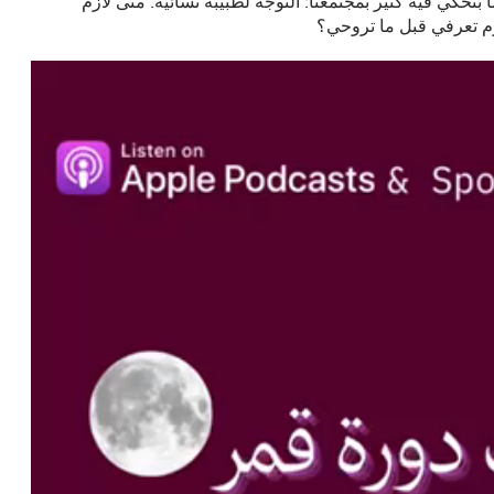
نحكي فيه كتير بمجتمعنا: التوجه لطبيبة نسائية. متى لازم
م تعرفي قبل ما تروحي؟