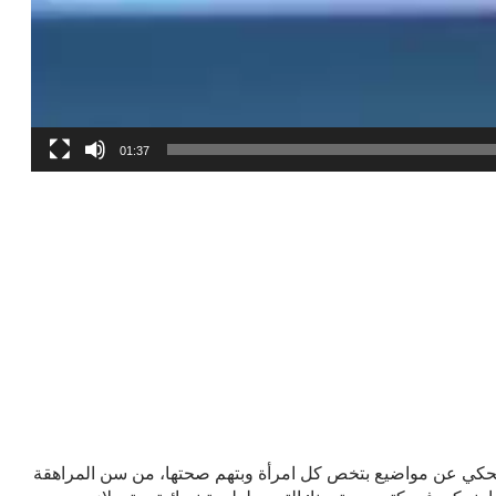
01:37
ة ونحكي عن مواضيع بتخص كل امرأة وبتهم صحتها، من سن المراهقة