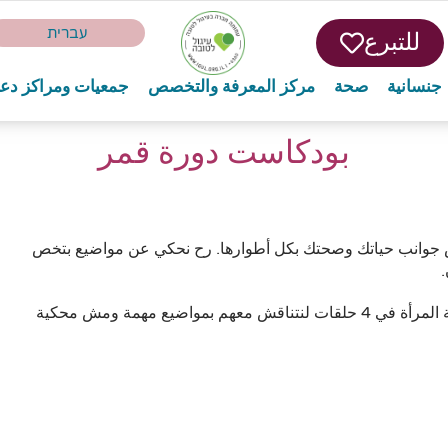
עברית
للتبرع
جنسانية
صحة
مركز المعرفة والتخصص
جمعيات ومراكز دع
بودكاست دورة قمر
قش جوانب حياتك وصحتك بكل أطوارها. رح نحكي عن مواضيع بتخص
.
رح نستضيف طبيبات ومختصات من مختلف مجالات صحة المرأة في 4 حلقات لنتناقش معهم بمواضيع مهمة ومش محكية