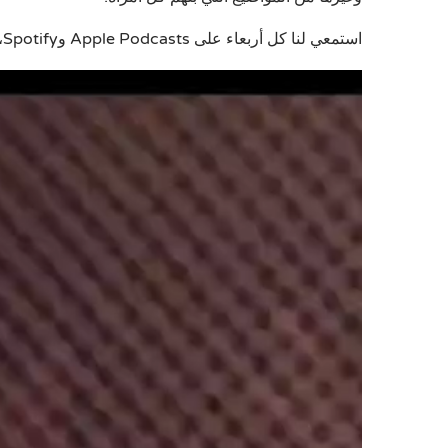
استمعي لنا كل أربعاء على Apple Podcasts وSpotify، مع تقديم بسمة حسن غالية، برعاية جمعية المرأة وكيانها
مشغل
الفيديو